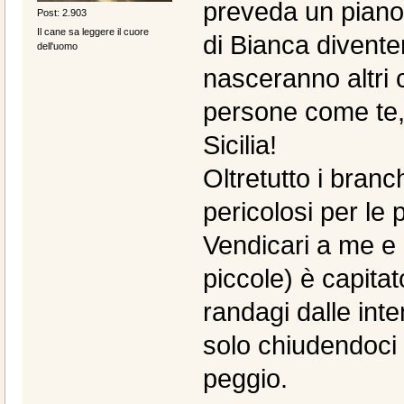
preveda un piano 
Post: 2.903
Il cane sa leggere il cuore
di Bianca divente
dell'uomo
nasceranno altri c
persone come te, 
Sicilia!
Oltretutto i bran
pericolosi per le 
Vendicari a me e a
piccole) è capitat
randagi dalle int
solo chiudendoci 
peggio.