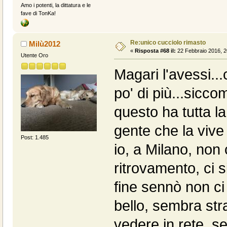
Amo i potenti, la dittatura e le
fave di TonKa!
Re:unico cucciolo rimasto
Milù2012
«
Risposta #68 il:
22 Febbraio 2016, 2
Utente Oro
Magari l'avessi..
po' di più...sicco
questo ha tutta l
gente che la vive
Post: 1.485
io, a Milano, non
ritrovamento, ci si
fine sennò non ci
bello, sembra str
vedere in rete, s