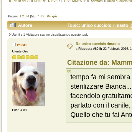
Il Forum del GOLDEN RETRIEVER
»
LIBERAMENTE
»
Adottami
»
unico cucciolo ri
Pagine:
1
2
3
4
[
5
]
6
7
8
9
Vai giù
Autore
Topic: unico cucciolo rimasto (
0 Utenti e 1 Visitatore stanno visualizzando questo topic.
Re:unico cucciolo rimasto
esso
«
Risposta #60 il:
22 Febbraio 2016, 1
Utente Oro
Citazione da: Mamma
tempo fa mi sembra d
sterilizzare Bianca..
facendolo gratuitam
parlato con il canile, 
Post: 4.080
Quello che tu fai An