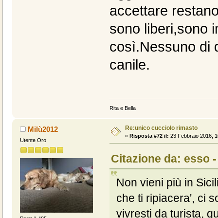
accettare restano
sono liberi,sono 
così.Nessuno di q
canile.
Rita e Bella
Re:unico cucciolo rimasto
Milù2012
«
Risposta #72 il:
23 Febbraio 2016, 1
Utente Oro
Citazione da: esso -
Non vieni più in Sici
che ti ripiacera', ci
vivresti da turista, 