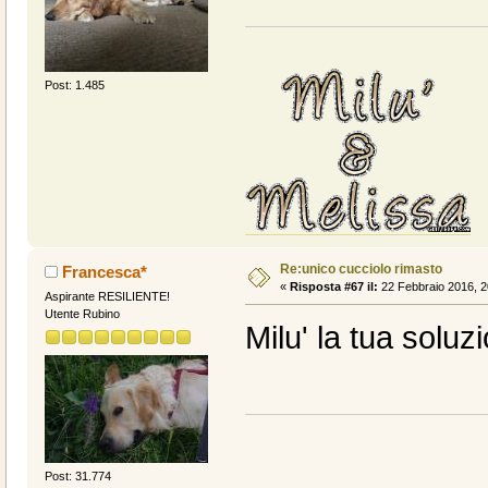
Post: 1.485
Re:unico cucciolo rimasto
Francesca*
«
Risposta #67 il:
22 Febbraio 2016, 2
Aspirante RESILIENTE!
Utente Rubino
Milu' la tua solu
Post: 31.774