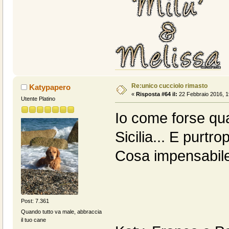
Re:unico cucciolo rimasto
Katypapero
«
Risposta #64 il:
22 Febbraio 2016, 1
Utente Platino
Io come forse qua
Sicilia... E purtro
Cosa impensabile 
Post: 7.361
Quando tutto va male, abbraccia
il tuo cane