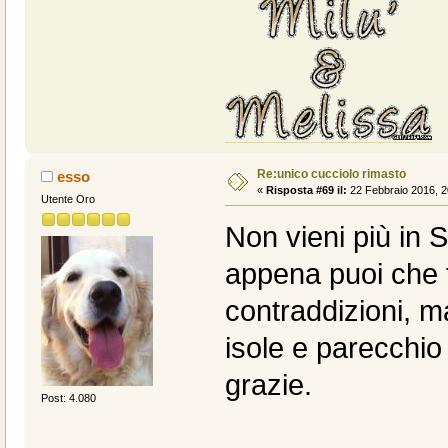
Re:unico cucciolo rimasto
esso
«
Risposta #69 il:
22 Febbraio 2016, 2
Utente Oro
Non vieni più in S
appena puoi che t
contraddizioni, ma
isole e parecchio 
grazie.
Post: 4.080