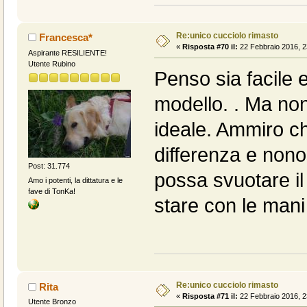
Re:unico cucciolo rimasto
Francesca*
«
Risposta #70 il:
22 Febbraio 2016, 2
Aspirante RESILIENTE!
Utente Rubino
Penso sia facile 
modello. . Ma no
ideale. Ammiro chi
differenza e non
Post: 31.774
possa svuotare il
Amo i potenti, la dittatura e le
fave di TonKa!
stare con le mani
Re:unico cucciolo rimasto
Rita
«
Risposta #71 il:
22 Febbraio 2016, 2
Utente Bronzo