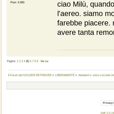
ciao Milù, quando
Post: 4.080
l'aereo. siamo mol
farebbe piacere. 
avere tanta remo
Pagine:
1
2
3
4
[
5
]
6
7
8
9
Vai su
Il Forum del GOLDEN RETRIEVER
»
LIBERAMENTE
»
Adottami
»
unico cucciolo ri
Privacy 
SMF 2.0.1