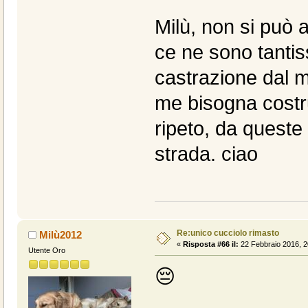
Milù, non si può a
ce ne sono tantis
castrazione dal 
me bisogna costrui
ripeto, da queste
strada. ciao
Re:unico cucciolo rimasto
Milù2012
«
Risposta #66 il:
22 Febbraio 2016, 2
Utente Oro
😔