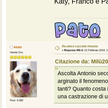
Katy, Franco e P
Re:unico cucciolo rimasto
esso
«
Risposta #65 il:
22 Febbraio 2016, 1
Utente Oro
Citazione da: Milù20
Ascolta Antonio sec
arginato il fenomeno
tanti? Quanto costa 
una castrazione di 
Post: 4.080