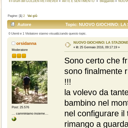
Il Forum del GOLDEN RETRIEVER
»
ARTE E SENTIMENTO 
»
Bloggando
»
NUOVO
Pagine: [
1
]
2
Vai giù
Autore
Topic: NUOVO GIOCHINO: LA ST
0 Utenti e 1 Visitatore stanno visualizzando questo topic.
NUOVO GIOCHINO: LA STAZIONE 
orsidanna
«
il:
25 Gennaio 2016, 09:17:19 »
Moderatore
Sono certo che fr
sono finalmente 
!!!
la volevo da tante
bambino nel mont
Post: 25.576
nel configurare il t
.... camminiamo insieme....
rimango a guardar