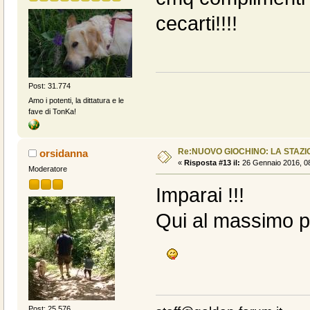
cecarti!!!!
Post: 31.774
Amo i potenti, la dittatura e le
fave di TonKa!
Re:NUOVO GIOCHINO: LA STAZIO
orsidanna
«
Risposta #13 il:
26 Gennaio 2016, 08
Moderatore
Imparai !!!
Qui al massimo po
Post: 25.576