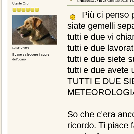
«
Risposta #7 il:
25 Gennaio 2016, 14:
Utente Oro
Più ci penso p
siate gemelli sepa
tutti e due vi ch
tutti e due lavor
Post: 2.903
Il cane sa leggere il cuore
tutti e due siete 
dell'uomo
tutti e due avete
TUTTI E DUE SI
METEOROLOGI
So che c'era anc
ricordo. Ti piace 