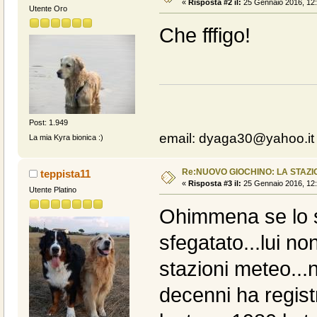
«
Risposta #2 il:
25 Gennaio 2016, 12:
Utente Oro
Che fffigo!
Post: 1.949
email: dyaga30@yahoo.it
La mia Kyra bionica :)
Re:NUOVO GIOCHINO: LA STAZIO
teppista11
«
Risposta #3 il:
25 Gennaio 2016, 12:
Utente Platino
Ohimmena se lo s
sfegatato...lui no
stazioni meteo...
decenni ha regist