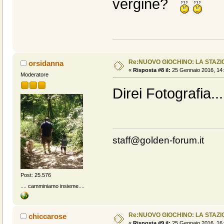
vergine?
Re:NUOVO GIOCHINO: LA STAZIO
orsidanna
«
Risposta #8 il:
25 Gennaio 2016, 14:
Moderatore
Direi Fotografia..
staff@golden-forum.it
Post: 25.576
.... camminiamo insieme....
Re:NUOVO GIOCHINO: LA STAZIO
chiccarose
«
Risposta #9 il:
25 Gennaio 2016, 16: