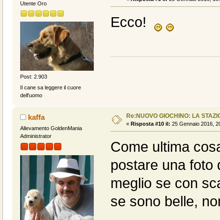
Utente Oro
Ecco!
Post: 2.903
Il cane sa leggere il cuore
dell'uomo
Re:NUOVO GIOCHINO: LA STAZIO
kaffa
«
Risposta #10 il:
25 Gennaio 2016, 20
Allevamento GoldenMania
Administrator
Come ultima cosa,
postare una foto
meglio se con s
se sono belle, non