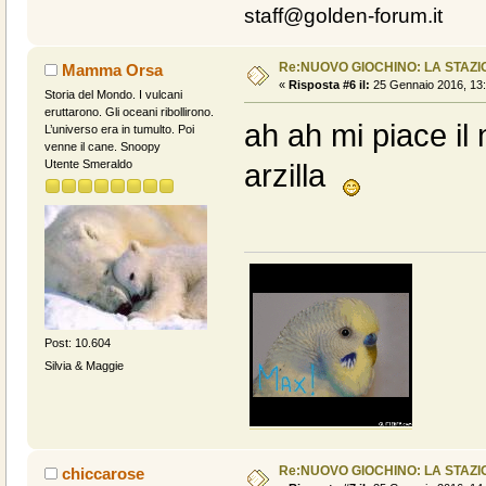
staff@golden-forum.it
Re:NUOVO GIOCHINO: LA STAZIO
Mamma Orsa
«
Risposta #6 il:
25 Gennaio 2016, 13:
Storia del Mondo. I vulcani
eruttarono. Gli oceani ribollirono.
ah ah mi piace il
L’universo era in tumulto. Poi
venne il cane. Snoopy
Utente Smeraldo
arzilla
Post: 10.604
Silvia & Maggie
Re:NUOVO GIOCHINO: LA STAZIO
chiccarose