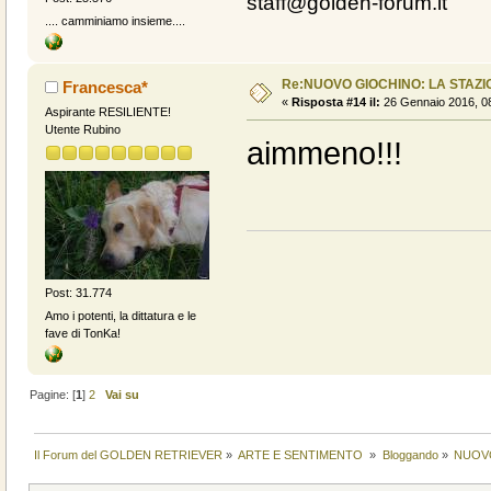
staff@golden-forum.it
.... camminiamo insieme....
Re:NUOVO GIOCHINO: LA STAZIO
Francesca*
«
Risposta #14 il:
26 Gennaio 2016, 08
Aspirante RESILIENTE!
Utente Rubino
aimmeno!!!
Post: 31.774
Amo i potenti, la dittatura e le
fave di TonKa!
Pagine: [
1
]
2
Vai su
Il Forum del GOLDEN RETRIEVER
»
ARTE E SENTIMENTO 
»
Bloggando
»
NUOVO