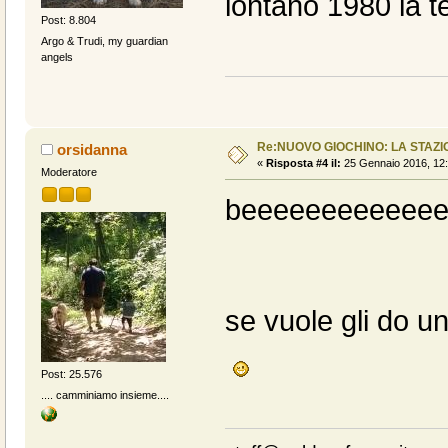
lontano 1980 la te
Post: 8.804
Argo & Trudi, my guardian
angels
Re:NUOVO GIOCHINO: LA STAZIO
orsidanna
«
Risposta #4 il:
25 Gennaio 2016, 12:
Moderatore
beeeeeeeeeeeee
se vuole gli do un
Post: 25.576
.... camminiamo insieme....