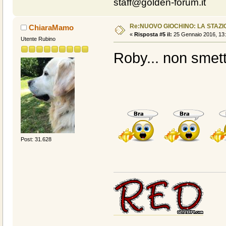
staff@golden-forum.it
Re:NUOVO GIOCHINO: LA STAZIO
ChiaraMamo
«
Risposta #5 il:
25 Gennaio 2016, 13:
Utente Rubino
Roby... non smetti
Post: 31.628