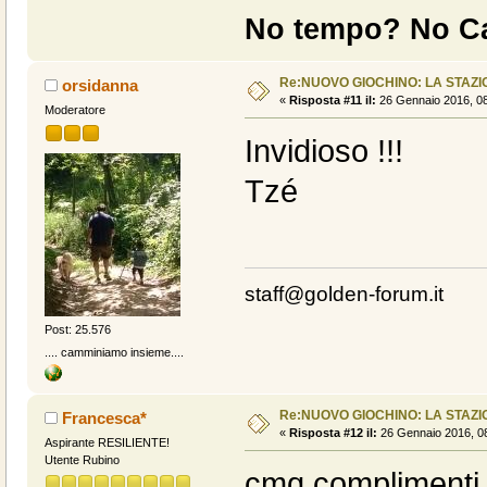
No tempo? No Ca
Re:NUOVO GIOCHINO: LA STAZIO
orsidanna
«
Risposta #11 il:
26 Gennaio 2016, 08
Moderatore
Invidioso !!!
Tzé
staff@golden-forum.it
Post: 25.576
.... camminiamo insieme....
Re:NUOVO GIOCHINO: LA STAZIO
Francesca*
«
Risposta #12 il:
26 Gennaio 2016, 08
Aspirante RESILIENTE!
Utente Rubino
cmq complimenti c