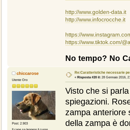
http://www.golden-data.it
http://www.infocrocche.it
https://www.instagram.c
https://www.tiktok.com/
No tempo? No Ca
Re:Caratteristiche necessarie pe
chiccarose
«
Risposta #20 il:
28 Gennaio 2016, 21
Utente Oro
Visto che si parl
spiegazioni. Rose
zampa anteriore s
della zampa è do
Post: 2.903
Il cane sa leggere il cuore