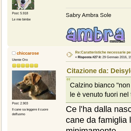
Post: 5.918
Sabry Ambra Sole
Le mie bimbe
Re:Caratteristiche necessarie pe
chiccarose
«
Risposta #27 il:
29 Gennaio 2016, 19
Utente Oro
Citazione da: Deisy
Calzino bianco "non
le è venuto fuori ne
Post: 2.903
Ce l'ha dalla na
Il cane sa leggere il cuore
dell'uomo
cane da famiglia 
minimamente.