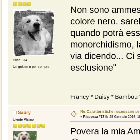
Non sono ammesse
colore nero. sare
quando potrà esse
monorchidismo, la
via dicendo... Ci 
Post: 374
esclusione"
Un golden è per sempre
Francy * Daisy * Bambou *
Re:Caratteristiche necessarie pe
Sabry
«
Risposta #17 il:
28 Gennaio 2016, 19
Utente Platino
Povera la mia Amb