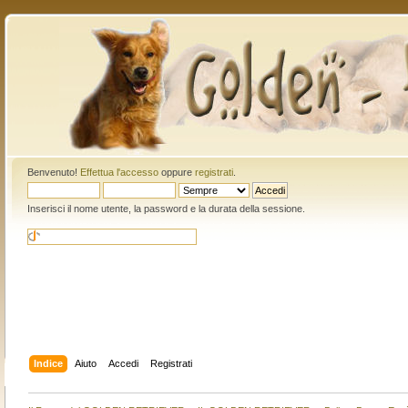
Benvenuto!
Effettua l'accesso
oppure
registrati
.
Inserisci il nome utente, la password e la durata della sessione.
Indice
Aiuto
Accedi
Registrati