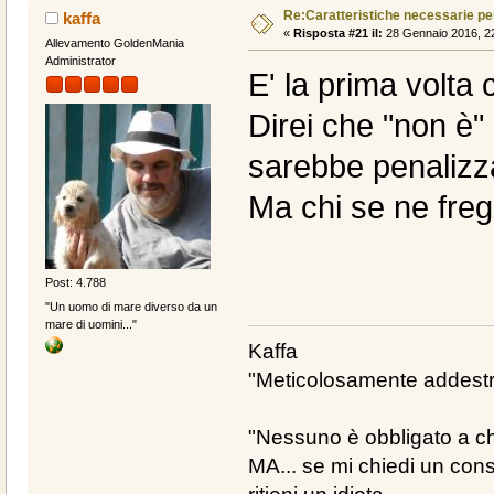
Re:Caratteristiche necessarie pe
kaffa
«
Risposta #21 il:
28 Gennaio 2016, 22
Allevamento GoldenMania
Administrator
E' la prima volta
Direi che "non è" 
sarebbe penalizza
Ma chi se ne fre
Post: 4.788
"Un uomo di mare diverso da un
mare di uomini..."
Kaffa
"Meticolosamente addestra
"Nessuno è obbligato a chi
MA... se mi chiedi un cons