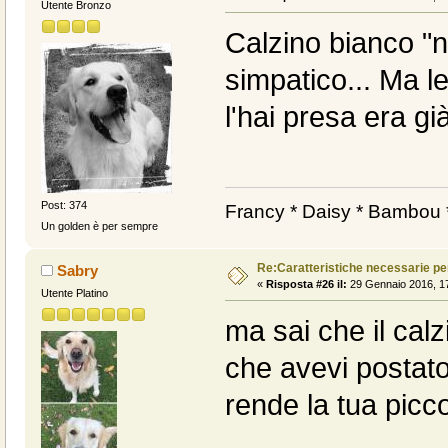
Utente Bronzo
Calzino bianco "
simpatico... Ma l
l'hai presa era gi
Post: 374
Francy * Daisy * Bambou *
Un golden è per sempre
Re:Caratteristiche necessarie pe
Sabry
«
Risposta #26 il:
29 Gennaio 2016, 17
Utente Platino
ma sai che il calz
che avevi postato
rende la tua picco