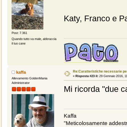
Katy, Franco e P
Post: 7.361
Quando tutto va male, abbraccia
il tuo cane
Re:Caratteristiche necessarie pe
kaffa
«
Risposta #23 il:
29 Gennaio 2016, 11
Allevamento GoldenMania
Administrator
Mi ricorda "due cal
Kaffa
"Meticolosamente addestra