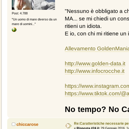
"Nessuno è obbligato a chi
Post: 4.788
MA... se mi chiedi un cons
"Un uomo di mare diverso da un
mare di uomini..."
ritieni un idiota.
E io, con chi mi ritiene un 
Allevamento GoldenMani
http://www.golden-data.it
http://www.infocrocche.it
https://www.instagram.c
https://www.tiktok.com/
No tempo? No Ca
Re:Caratteristiche necessarie pe
chiccarose
«
Risposta #24 il:
29 Gennaio 2016, 14