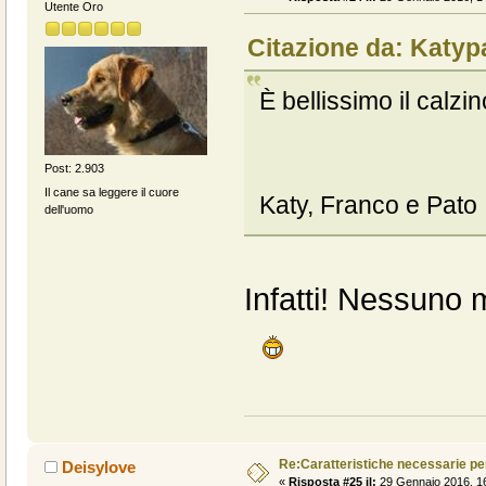
Utente Oro
Citazione da: Katyp
È bellissimo il calzin
Post: 2.903
Il cane sa leggere il cuore
Katy, Franco e Pato
dell'uomo
Infatti! Nessuno 
Re:Caratteristiche necessarie pe
Deisylove
«
Risposta #25 il:
29 Gennaio 2016, 16