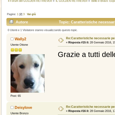
Il Forum del GOLDEN RETRIEVER
»
IL GOLDEN RETRIEVER
»
Bello e Bravo: Expò
Pagine:
1
[
2
]
3
Vai giù
Autore
Topic: Caratteristiche necessar
0 Utenti e 1 Visitatore stanno visualizzando questo topic.
Re:Caratteristiche necessarie pe
Wally2
«
Risposta #15 il:
28 Gennaio 2016, 15
Utente Ottone
Grazie a tutti dell
Post: 65
Re:Caratteristiche necessarie pe
Deisylove
«
Risposta #16 il:
28 Gennaio 2016, 17
Utente Bronzo