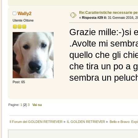
Re:Caratteristiche necessarie pe
Wally2
«
Risposta #29 il:
31 Gennaio 2016, 20
Utente Ottone
Grazie mille:-)si
.Avolte mi sembra
quello che gli chi
che tira un po a g
sembra un peluche
Post: 65
Pagine:
1
[
2
]
3
Vai su
Il Forum del GOLDEN RETRIEVER
»
IL GOLDEN RETRIEVER
»
Bello e Bravo: Expò