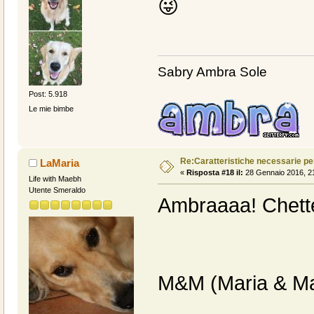
😜
Sabry Ambra Sole
Post: 5.918
Le mie bimbe
Re:Caratteristiche necessarie pe
LaMaria
«
Risposta #18 il:
28 Gennaio 2016, 21
Life with Maebh
Utente Smeraldo
Ambraaaa! Chette
M&M (Maria & Ma