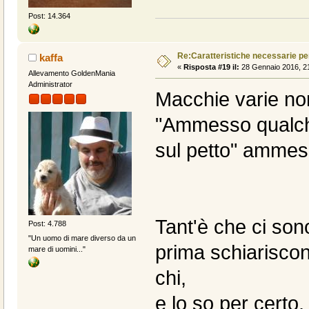
Post: 14.364
Re:Caratteristiche necessarie pe
kaffa
«
Risposta #19 il:
28 Gennaio 2016, 21
Allevamento GoldenMania
Administrator
Macchie varie non
"Ammesso qualch
sul petto" ammess
Tant'è che ci son
Post: 4.788
"Un uomo di mare diverso da un
prima schiariscono 
mare di uomini..."
chi,
e lo so per certo