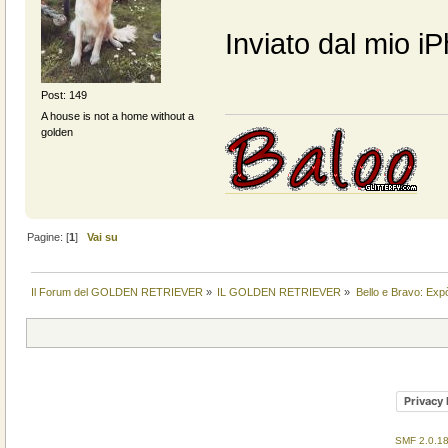
Inviato dal mio i
Post: 149
A house is not a home without a
golden
Pagine: [
1
]
Vai su
Il Forum del GOLDEN RETRIEVER
»
IL GOLDEN RETRIEVER
»
Bello e Bravo: Expò
Privacy 
SMF 2.0.1