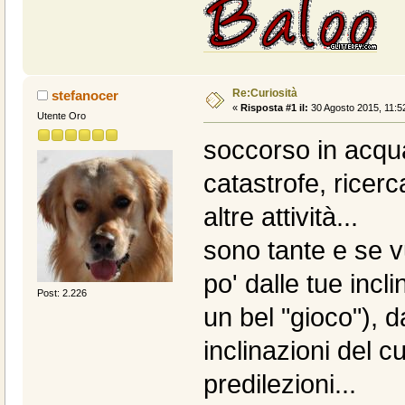
Re:Curiosità
stefanocer
«
Risposta #1 il:
30 Agosto 2015, 11:5
Utente Oro
soccorso in acqua
catastrofe, ricerc
altre attività...
sono tante e se v
po' dalle tue incl
Post: 2.226
un bel "gioco"), d
inclinazioni del cu
predilezioni...