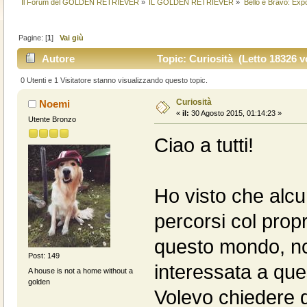
Il Forum del GOLDEN RETRIEVER
»
IL GOLDEN RETRIEVER
»
Bello e Bravo: Expò
Pagine: [
1
]
Vai giù
Autore
Topic: Curiosità (Letto 18326 vo
0 Utenti e 1 Visitatore stanno visualizzando questo topic.
Curiosità
Noemi
«
il:
30 Agosto 2015, 01:14:23 »
Utente Bronzo
Ciao a tutti!
Ho visto che alcu
percorsi col prop
questo mondo, no
Post: 149
interessata a ques
A house is not a home without a
golden
Volevo chiedere qu