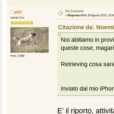
Re:Curiosità
p@t
«
Risposta #3 il:
30 Agosto 2015, 15:0
Utente Oro
Citazione da: Noemi
Noi abitiamo in provi
queste cose, magari
Post: 3.869
Retrieving cosa sa
Inviato dal mio iPho
E' il riporto, attiv