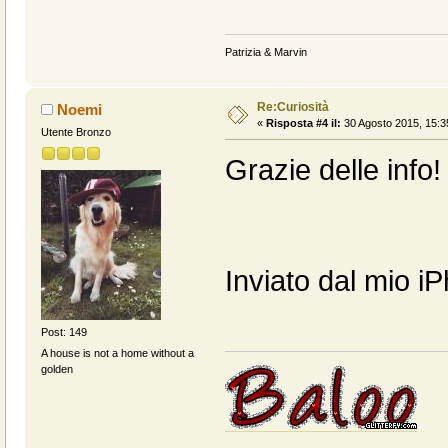
Patrizia & Marvin
Re:Curiosità
Noemi
«
Risposta #4 il:
30 Agosto 2015, 15:3
Utente Bronzo
Grazie delle info
Inviato dal mio i
Post: 149
A house is not a home without a
golden