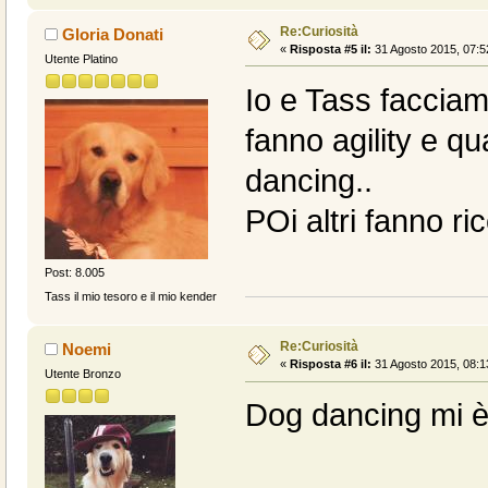
Re:Curiosità
Gloria Donati
«
Risposta #5 il:
31 Agosto 2015, 07:5
Utente Platino
Io e Tass faccia
fanno agility e q
dancing..
POi altri fanno ri
Post: 8.005
Tass il mio tesoro e il mio kender
Re:Curiosità
Noemi
«
Risposta #6 il:
31 Agosto 2015, 08:1
Utente Bronzo
Dog dancing mi è