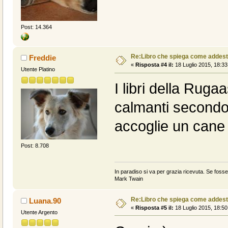
Post: 14.364
Re:Libro che spiega come addest
Freddie
«
Risposta #4 il:
18 Luglio 2015, 18:33
Utente Platino
I libri della Ruga
calmanti secondo
accoglie un cane n
Post: 8.708
In paradiso si va per grazia ricevuta. Se fosse 
Mark Twain
Re:Libro che spiega come addest
Luana.90
«
Risposta #5 il:
18 Luglio 2015, 18:50
Utente Argento