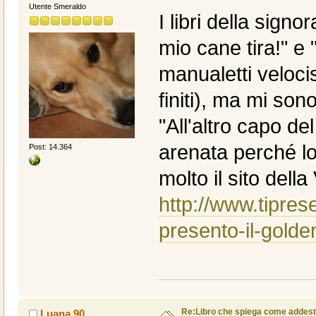
Utente Smeraldo
I libri della signo
mio cane tira!" e 
manualetti velocis
finiti), ma mi so
"All'altro capo del
arenata perché lo
Post: 14.364
molto il sito della
http://www.tipres
presento-il-golden
Re:Libro che spiega come addest
Luana.90