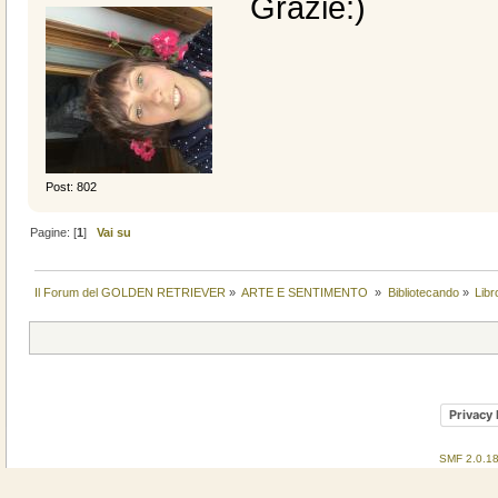
Grazie:)
Post: 802
Pagine: [
1
]
Vai su
Il Forum del GOLDEN RETRIEVER
»
ARTE E SENTIMENTO 
»
Bibliotecando
»
Lib
Privacy 
SMF 2.0.1