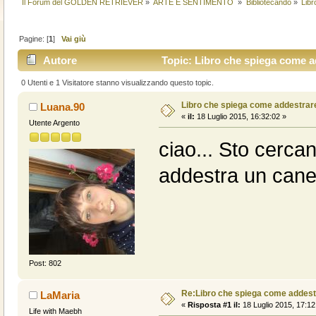
Il Forum del GOLDEN RETRIEVER
»
ARTE E SENTIMENTO 
»
Bibliotecando
»
Lib
Pagine: [
1
]
Vai giù
Autore
Topic: Libro che spiega come a
0 Utenti e 1 Visitatore stanno visualizzando questo topic.
Libro che spiega come addestrar
Luana.90
«
il:
18 Luglio 2015, 16:32:02 »
Utente Argento
ciao... Sto cerca
addestra un cane
Post: 802
Re:Libro che spiega come addest
LaMaria
«
Risposta #1 il:
18 Luglio 2015, 17:12
Life with Maebh