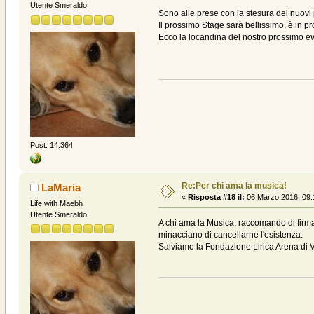
Utente Smeraldo
Sono alle prese con la stesura dei nuovi 
Il prossimo Stage sarà bellissimo, è in 
Ecco la locandina del nostro prossimo e
Post: 14.364
Re:Per chi ama la musica!
LaMaria
«
Risposta #18 il:
06 Marzo 2016, 09:
Life with Maebh
Utente Smeraldo
A chi ama la Musica, raccomando di firmar
minacciano di cancellarne l'esistenza.
Salviamo la Fondazione Lirica Arena di V