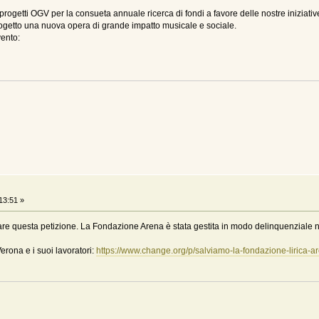
progetti OGV per la consueta annuale ricerca di fondi a favore delle nostre iniziativ
progetto una nuova opera di grande impatto musicale e sociale.
vento:
13:51 »
e questa petizione. La Fondazione Arena è stata gestita in modo delinquenziale negl
erona e i suoi lavoratori:
https://www.change.org/p/salviamo-la-fondazione-lirica-ar