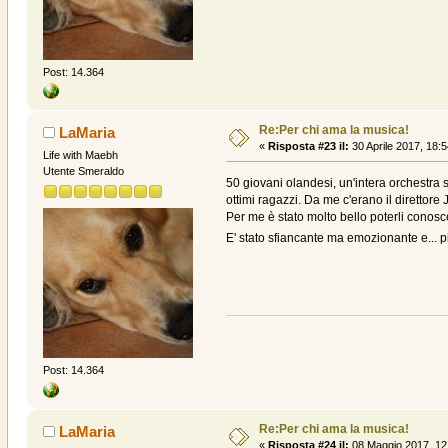
Post: 14.364
Re:Per chi ama la musica!
LaMaria
«
Risposta #23 il:
30 Aprile 2017, 18:5
Life with Maebh
Utente Smeraldo
50 giovani olandesi, un'intera orchestra s
ottimi ragazzi. Da me c'erano il direttore
Per me è stato molto bello poterli conosc
E' stato sfiancante ma emozionante e... pi
Post: 14.364
Re:Per chi ama la musica!
LaMaria
«
Risposta #24 il:
08 Maggio 2017, 12