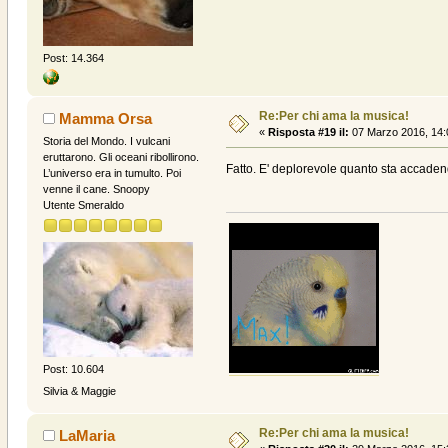
Post: 14.364
Re:Per chi ama la musica!
Mamma Orsa
«
Risposta #19 il:
07 Marzo 2016, 14:
Storia del Mondo. I vulcani
eruttarono. Gli oceani ribollirono.
Fatto. E' deplorevole quanto sta accad
L’universo era in tumulto. Poi
venne il cane. Snoopy
Utente Smeraldo
Post: 10.604
Silvia & Maggie
Re:Per chi ama la musica!
LaMaria