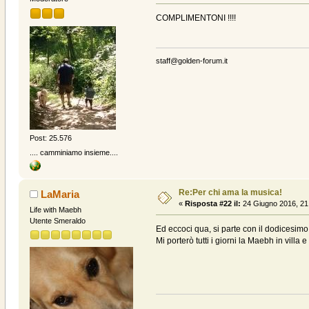
COMPLIMENTONI !!!!
staff@golden-forum.it
Post: 25.576
.... camminiamo insieme....
Re:Per chi ama la musica!
LaMaria
«
Risposta #22 il:
24 Giugno 2016, 21
Life with Maebh
Utente Smeraldo
Ed eccoci qua, si parte con il dodicesimo
Mi porterò tutti i giorni la Maebh in vill