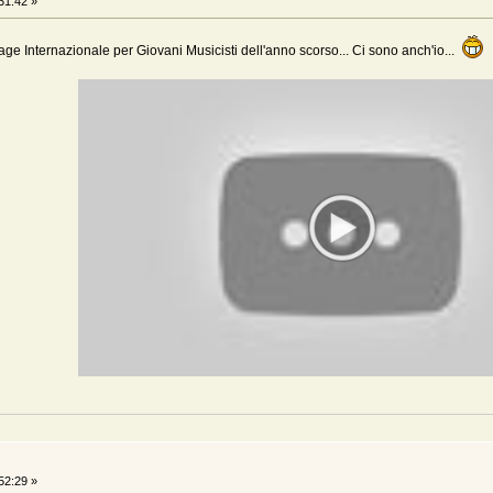
31:42 »
tage Internazionale per Giovani Musicisti dell'anno scorso... Ci sono anch'io...
52:29 »