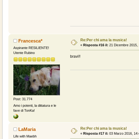
Re:Per chi ama la musica!
Francesca*
«
Risposta #16 il:
21 Dicembre 2015, 
Aspirante RESILIENTE!
Utente Rubino
bravi!!
Post: 31.774
Amo i potenti, la dittatura e le
fave di TonKa!
Re:Per chi ama la musica!
LaMaria
«
Risposta #17 il:
03 Marzo 2016, 14:
Life with Maebh