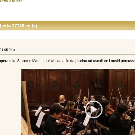
i ama la musica!
Letto 37136 volte)
21:05:04 »
opera mia. Siccome Maebh si è abituata fin da piccina ad ascoltare i nostri percussio