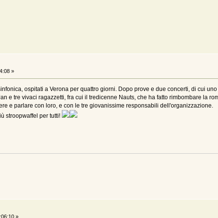
4:08 »
infonica, ospitati a Verona per quattro giorni. Dopo prove e due concerti, di cui uno 
 Jan e tre vivaci ragazzetti, fra cui il tredicenne Nauts, che ha fatto rimbombare la 
ere e parlare con loro, e con le tre giovanissime responsabili dell'organizzazione.
ù stroopwaffel per tutti!
:06:10 »