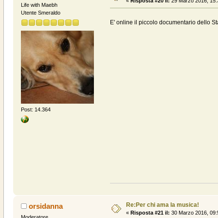
«
Risposta #20 il:
29 Marzo 2016, 15:
Life with Maebh
Utente Smeraldo
E' online il piccolo documentario dello S
Post: 14.364
Re:Per chi ama la musica!
orsidanna
«
Risposta #21 il:
30 Marzo 2016, 09:
Moderatore