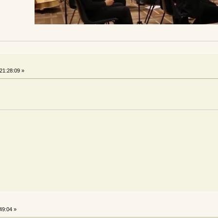
21:28:09 »
49:04 »