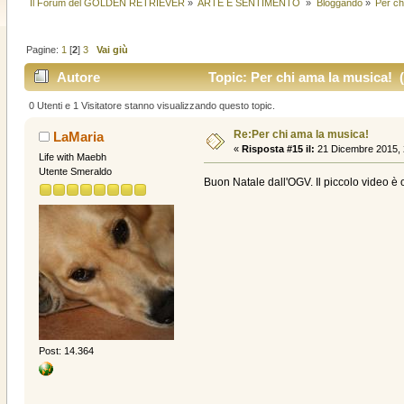
Il Forum del GOLDEN RETRIEVER
»
ARTE E SENTIMENTO 
»
Bloggando
»
Per ch
Pagine:
1
[
2
]
3
Vai giù
Autore
Topic: Per chi ama la musica! (
0 Utenti e 1 Visitatore stanno visualizzando questo topic.
Re:Per chi ama la musica!
LaMaria
«
Risposta #15 il:
21 Dicembre 2015, 
Life with Maebh
Utente Smeraldo
Buon Natale dall'OGV. Il piccolo video è 
Post: 14.364