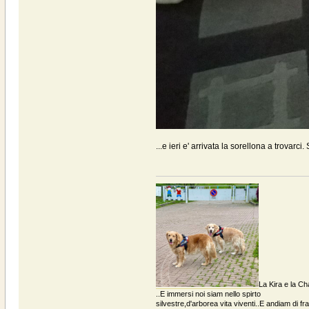
...e ieri e' arrivata la sorellona a trovar
La Kira e la Ch
..E immersi noi siam nello spirto
silvestre,d'arborea vita viventi..E andiam di fratt