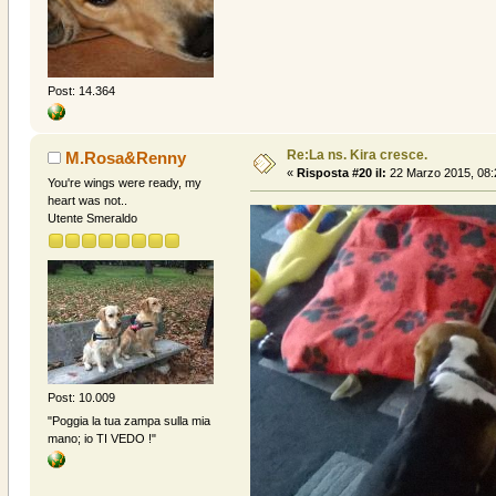
Post: 14.364
Re:La ns. Kira cresce.
M.Rosa&Renny
«
Risposta #20 il:
22 Marzo 2015, 08:
You're wings were ready, my
heart was not..
Utente Smeraldo
Post: 10.009
"Poggia la tua zampa sulla mia
mano; io TI VEDO !"