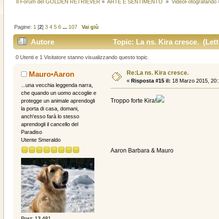
Il Forum del GOLDEN RETRIEVER
»
ARTE E SENTIMENTO 
»
VideoFotografando
Pagine:
1
[
2
]
3
4
5
6
...
107
Vai giù
Autore
Topic: La ns. Kira cresce. (Lett
0 Utenti e 1 Visitatore stanno visualizzando questo topic.
Re:La ns. Kira cresce.
Mauro•Aaron
«
Risposta #15 il:
18 Marzo 2015, 20:
...una vecchia leggenda narra,
che quando un uomo accoglie e
Troppo forte Kira!
protegge un animale aprendogli
la porta di casa, domani,
anch'esso farà lo stesso
aprendogli il cancello del
Paradiso
Utente Smeraldo
Aaron Barbara & Mauro
Post: 13.481