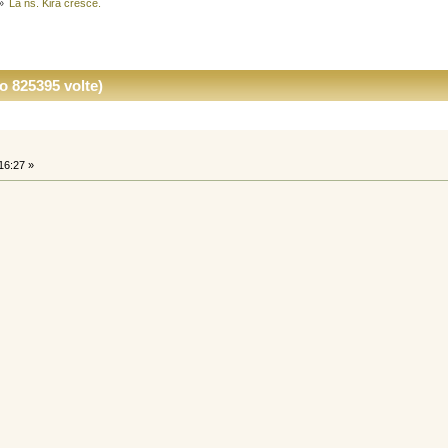
»
La ns. Kira cresce.
o 825395 volte)
16:27 »