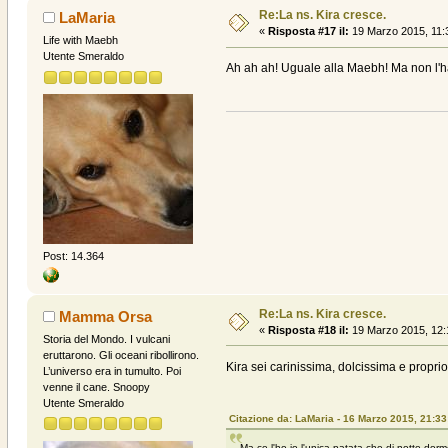
Re:La ns. Kira cresce.
LaMaria
«
Risposta #17 il:
19 Marzo 2015, 11:
Life with Maebh
Utente Smeraldo
Ah ah ah! Uguale alla Maebh! Ma non l'h
Post: 14.364
Re:La ns. Kira cresce.
Mamma Orsa
«
Risposta #18 il:
19 Marzo 2015, 12:
Storia del Mondo. I vulcani
eruttarono. Gli oceani ribollirono.
Kira sei carinissima, dolcissima e propr
L’universo era in tumulto. Poi
venne il cane. Snoopy
Utente Smeraldo
Citazione da: LaMaria - 16 Marzo 2015, 21:33
Ma ce l'ho io l'unica patata che di notte dor