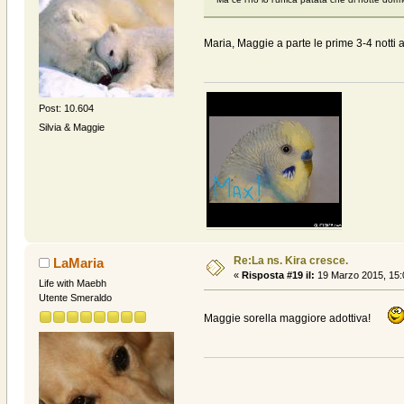
Maria, Maggie a parte le prime 3-4 notti ap
Post: 10.604
Silvia & Maggie
Re:La ns. Kira cresce.
LaMaria
«
Risposta #19 il:
19 Marzo 2015, 15:
Life with Maebh
Utente Smeraldo
Maggie sorella maggiore adottiva!