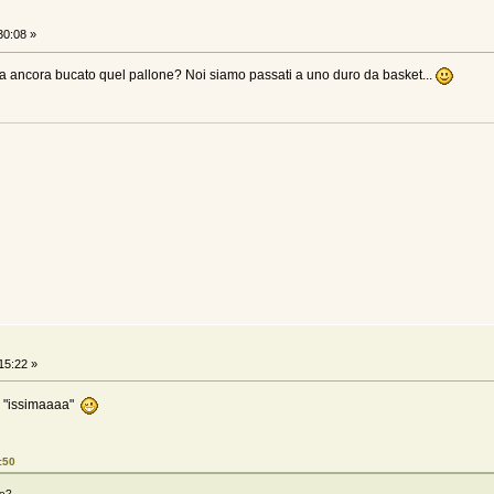
30:08 »
a ancora bucato quel pallone? Noi siamo passati a uno duro da basket...
15:22 »
io "issimaaaa"
:50
me?