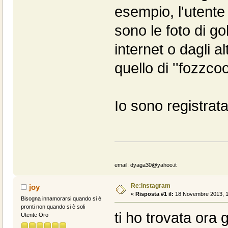
esempio, l'utente o
sono le foto di go
internet o dagli al
quello di ''fozzcoo
Io sono registrat
email: dyaga30@yahoo.it
Re:Instagram
joy
«
Risposta #1 il:
18 Novembre 2013, 1
Bisogna innamorarsi quando si è
pronti non quando si è soli
ti ho trovata ora 
Utente Oro