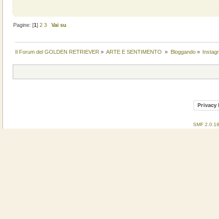
Pagine: [
1
]
2
3
Vai su
Il Forum del GOLDEN RETRIEVER
»
ARTE E SENTIMENTO 
»
Bloggando
»
Instag
Privacy 
SMF 2.0.1