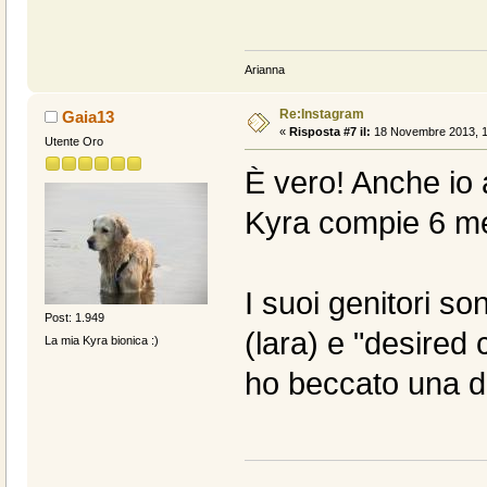
Arianna
Re:Instagram
Gaia13
«
Risposta #7 il:
18 Novembre 2013, 1
Utente Oro
È vero! Anche io 
Kyra compie 6 m
I suoi genitori so
Post: 1.949
(lara) e "desired
La mia Kyra bionica :)
ho beccato una de