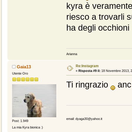
kyra è veramente 
riesco a trovarli s
ha degli occhioni
Arianna
Re:Instagram
Gaia13
«
Risposta #9 il:
18 Novembre 2013, 2
Utente Oro
Ti ringrazio
anch
email: dyaga30@yahoo.it
Post: 1.949
La mia Kyra bionica :)