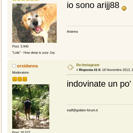
io sono arijj88
Arianna
Post: 3.940
"Lola" - How deep is your Joy
Re:Instagram
orsidanna
«
Risposta #2 il:
18 Novembre 2013, 1
Moderatore
indovinate un po'
staff@golden-forum.it
Post: 25.577