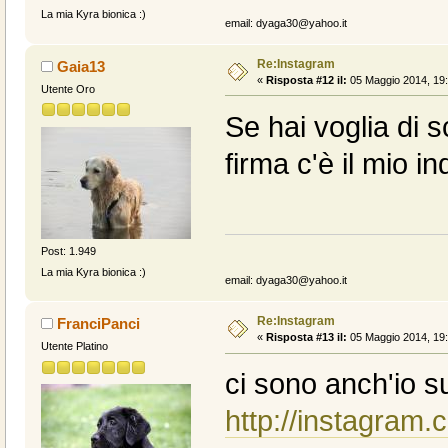
La mia Kyra bionica :)
email: dyaga30@yahoo.it
Re:Instagram
Gaia13
«
Risposta #12 il:
05 Maggio 2014, 19:
Utente Oro
Se hai voglia di 
firma c'è il mio i
Post: 1.949
La mia Kyra bionica :)
email: dyaga30@yahoo.it
Re:Instagram
FranciPanci
«
Risposta #13 il:
05 Maggio 2014, 19:
Utente Platino
ci sono anch'io s
http://instagram