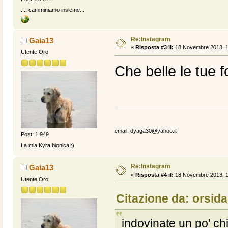
.... camminiamo insieme....
Re:Instagram
Gaia13
«
Risposta #3 il:
18 Novembre 2013, 1
Utente Oro
Che belle le tue f
email: dyaga30@yahoo.it
Post: 1.949
La mia Kyra bionica :)
Re:Instagram
Gaia13
«
Risposta #4 il:
18 Novembre 2013, 1
Utente Oro
Citazione da: orsid
indovinate un po' ch