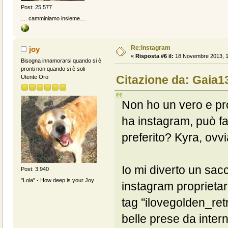
Post: 25.577
.... camminiamo insieme....
Re:Instagram
joy
«
Risposta #6 il:
18 Novembre 2013, 1
Bisogna innamorarsi quando si è
pronti non quando si è soli
Citazione da: Gaia1
Utente Oro
Non ho un vero e pro
ha instagram, può fa
preferito? Kyra, ovv
Io mi diverto un sacco
Post: 3.940
"Lola" - How deep is your Joy
instagram proprietari
tag ''ilovegolden_retr
belle prese da interne