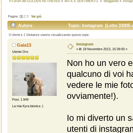
Il Forum del GOLDEN RETRIEVER
»
ARTE E SENTIMENTO 
»
Bloggando
»
Instag
Pagine: [
1
]
2
3
Vai giù
Autore
Topic: Instagram (Letto 33005 v
0 Utenti e 1 Visitatore stanno visualizzando questo topic.
Instagram
Gaia13
«
il:
18 Novembre 2013, 15:39:00 »
Utente Oro
Non ho un vero e 
qualcuno di voi h
vedere le mie fot
ovviamente!).
Post: 1.949
La mia Kyra bionica :)
Io mi diverto un s
utenti di instagra