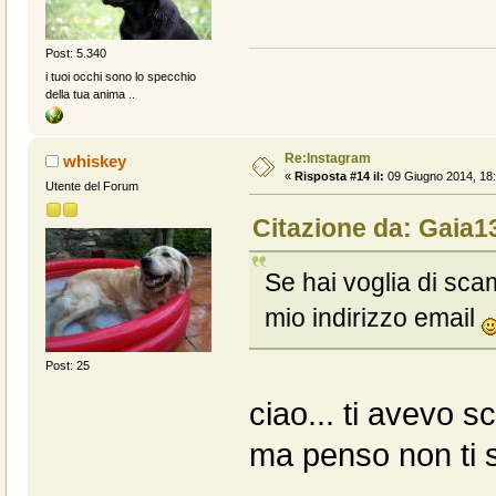
Post: 5.340
i tuoi occhi sono lo specchio
della tua anima ..
Re:Instagram
whiskey
«
Risposta #14 il:
09 Giugno 2014, 18:
Utente del Forum
Citazione da: Gaia1
Se hai voglia di scam
mio indirizzo email
Post: 25
ciao... ti avevo s
ma penso non ti si