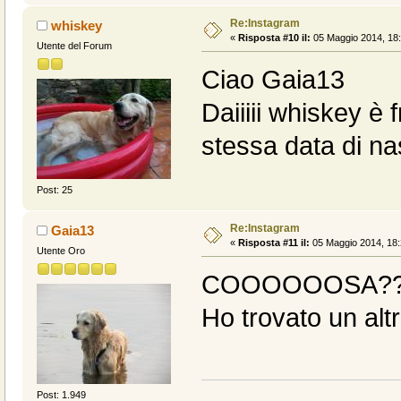
Re:Instagram
whiskey
«
Risposta #10 il:
05 Maggio 2014, 18:
Utente del Forum
Ciao Gaia13
Daiiiii whiskey è f
stessa data di na
Post: 25
Re:Instagram
Gaia13
«
Risposta #11 il:
05 Maggio 2014, 18:
Utente Oro
COOOOOOSA??? 
Ho trovato un altr
Post: 1.949