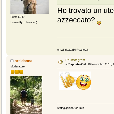
Ho trovato un uten
Post: 1.949
azzeccato?
La mia Kyra bionica :)
email: dyaga30@yahoo.it
Re:Instagram
orsidanna
«
Risposta #5 il:
18 Novembre 2013, 1
Moderatore
staff@golden-forum.it