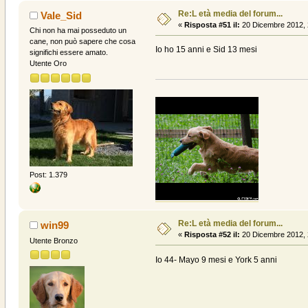
Re:L età media del forum...
Vale_Sid
«
Risposta #51 il:
20 Dicembre 2012, 
Chi non ha mai posseduto un
cane, non può sapere che cosa
Io ho 15 anni e Sid 13 mesi
significhi essere amato.
Utente Oro
Post: 1.379
Re:L età media del forum...
win99
«
Risposta #52 il:
20 Dicembre 2012, 
Utente Bronzo
Io 44- Mayo 9 mesi e York 5 anni