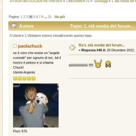
Il Forum del GOLDEN RETRIEVER
»
LIBERAMENTE
»
Sondaggi
»
L età media del 
Pagine:
1
2
3
[
4
]
5
6
7
8
...
21
Vai giù
Autore
Topic: L età media del forum... 
0 Utenti e 1 Visitatore stanno visualizzando questo topic.
Re:L età media del forum...
paolachuck
«
Risposta #45 il:
20 Dicembre 2012, 
se è vero che esiste un "angelo
custode" per ognuno di noi.. bè il
nostro è peloso e si chiama
siiiiiiiiiiiiiiiiiii !!!!!
Chuck!
Utente Argento
Post: 676