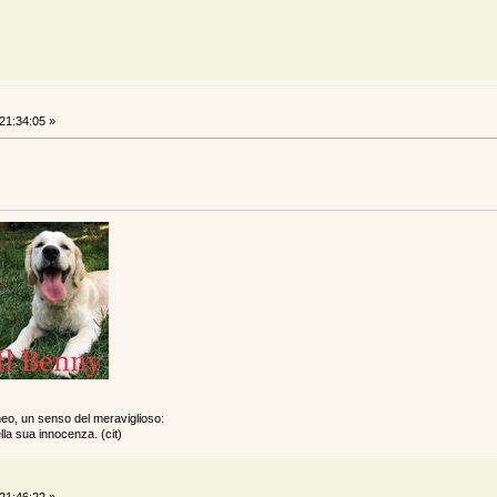
21:34:05 »
neo, un senso del meraviglioso:
lla sua innocenza. (cit)