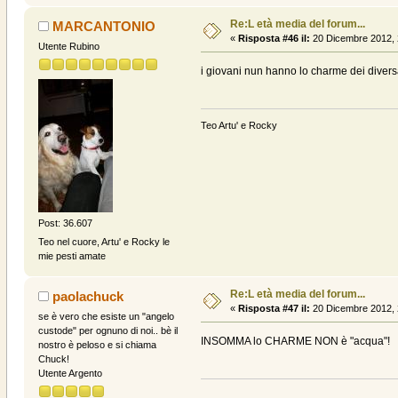
Re:L età media del forum...
MARCANTONIO
«
Risposta #46 il:
20 Dicembre 2012, 
Utente Rubino
i giovani nun hanno lo charme dei diver
Teo Artu' e Rocky
Post: 36.607
Teo nel cuore, Artu' e Rocky le
mie pesti amate
Re:L età media del forum...
paolachuck
«
Risposta #47 il:
20 Dicembre 2012, 
se è vero che esiste un "angelo
custode" per ognuno di noi.. bè il
INSOMMA lo CHARME NON è "acqua"!
nostro è peloso e si chiama
Chuck!
Utente Argento