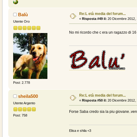
Re:L età media del forum...
Balù
«
Risposta #49 il:
20 Dicembre 2012, 
Utente Oro
No mi ricordo che c era un ragazzo di 16 
Post: 2.778
Re:L età media del forum...
sheila500
«
Risposta #50 il:
20 Dicembre 2012, 
Utente Argento
Forse Saba credo sia la piu giovane..ve
Post: 758
Elisa e shila <3