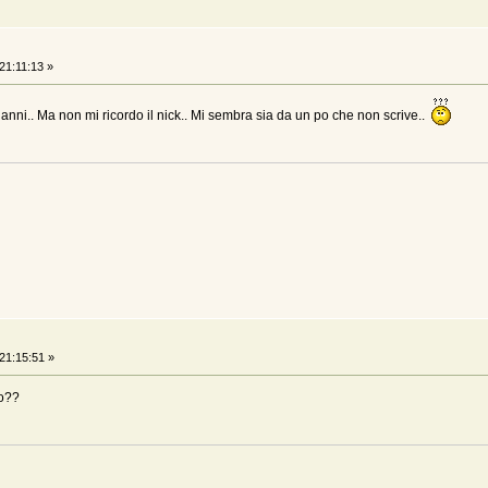
21:11:13 »
anni.. Ma non mi ricordo il nick.. Mi sembra sia da un po che non scrive..
21:15:51 »
ro??