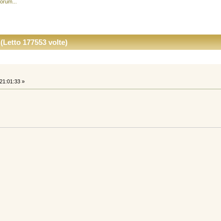
forum...
(Letto 177553 volte)
21:01:33 »