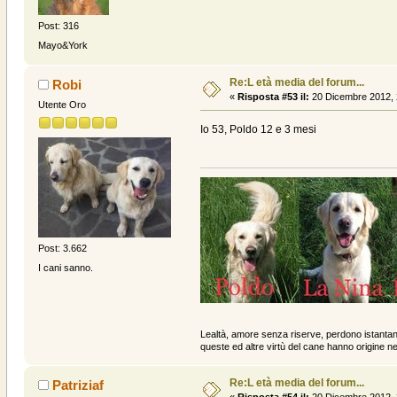
Post: 316
Mayo&York
Re:L età media del forum...
Robi
«
Risposta #53 il:
20 Dicembre 2012, 
Utente Oro
Io 53, Poldo 12 e 3 mesi
Post: 3.662
I cani sanno.
Lealtà, amore senza riserve, perdono istanta
queste ed altre virtù del cane hanno origine ne
Re:L età media del forum...
Patriziaf