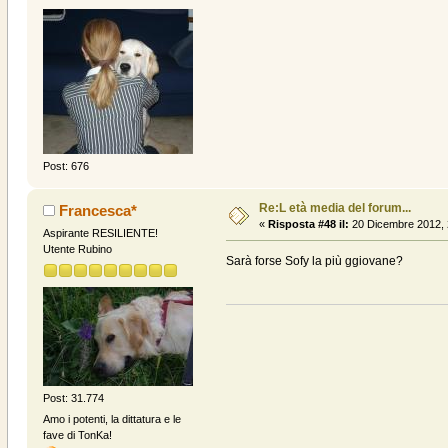
Post: 676
Re:L età media del forum...
Francesca*
«
Risposta #48 il:
20 Dicembre 2012, 
Aspirante RESILIENTE!
Utente Rubino
Sarà forse Sofy la più ggiovane?
Post: 31.774
Amo i potenti, la dittatura e le
fave di TonKa!