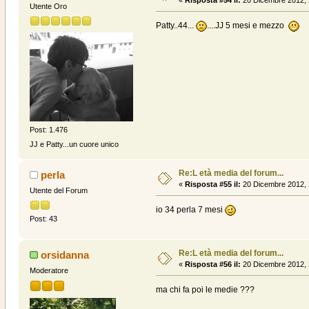
«
Risposta #54 il:
20 Dicembre 2012, 
Utente Oro
Patty..44...
....JJ 5 mesi e mezzo
Post: 1.476
JJ e Patty...un cuore unico
Re:L età media del forum...
perla
«
Risposta #55 il:
20 Dicembre 2012, 
Utente del Forum
io 34 perla 7 mesi
Post: 43
Re:L età media del forum...
orsidanna
«
Risposta #56 il:
20 Dicembre 2012, 
Moderatore
ma chi fa poi le medie ???