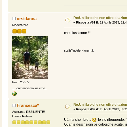
Re:Un libro che non offre citazion
orsidanna
«
Risposta #61 il:
12 Aprile 2013, 22:4
Moderatore
che classicone !!!
staff@golden-forum.it
Post: 25.577
.... camminiamo insieme....
Re:Un libro che non offre citazion
Francesca*
«
Risposta #62 il:
13 Aprile 2013, 09:2
Aspirante RESILIENTE!
Utente Rubino
Uà ma che libro...
lo sto rileggendo, l
Quante descrizioni psicologiche acute, ti