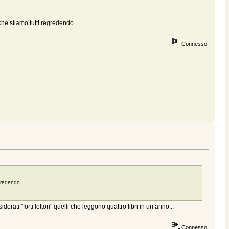
che stiamo tutti regredendo
Connesso
egredendo
ati "forti lettori" quelli che leggono quattro libri in un anno...
Connesso