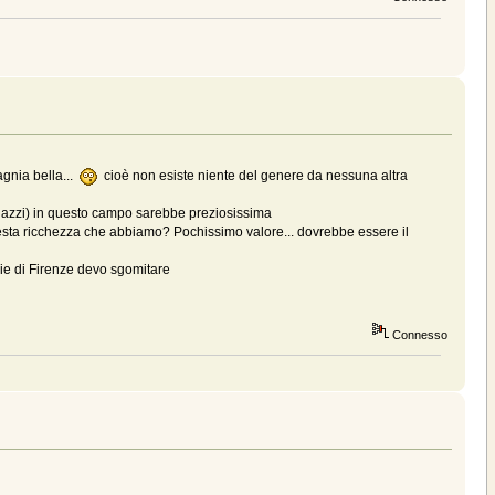
pagnia bella...
cioè non esiste niente del genere da nessuna altra
agazzi) in questo campo sarebbe preziosissima
a questa ricchezza che abbiamo? Pochissimo valore... dovrebbe essere il
vie di Firenze devo sgomitare
Connesso