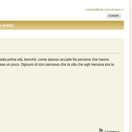
« precedente
successivo »
STAMPA
 volte)
fin dalla prima età, benché, come spesso accade fra persone che hanno
ezzasse un poco. Ognuno di loro pensava che la vita che egli menava era la
Connesso