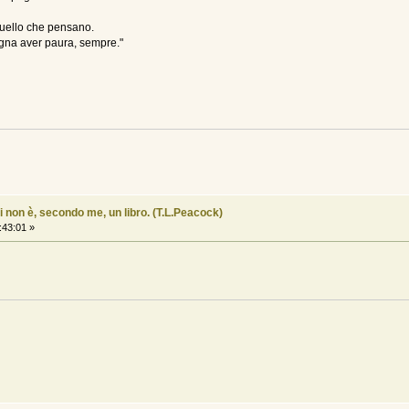
quello che pensano.
sogna aver paura, sempre."
i non è, secondo me, un libro. (T.L.Peacock)
:43:01 »