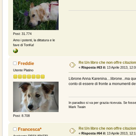
Post: 31.774
Amo i potenti, la dittatura e le
fave di TonKa!
Re:Un libro che non offre citazion
Freddie
«
Risposta #63 il:
13 Aprile 2013, 12:0
Utente Platino
Librone Anna Karenina....librone...ma quel
conto di essere di fronte a monumenti dell
In paradiso si va per grazia ricevuta. Se fosse
Mark Twain
Post: 8.708
Re:Un libro che non offre citazion
Francesca*
«
Risposta #64 il:
13 Aprile 2013, 12:1