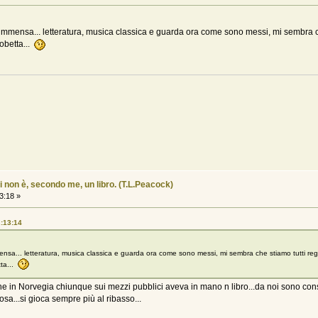
 immensa... letteratura, musica classica e guarda ora come sono messi, mi sembra 
robetta...
i non è, secondo me, un libro. (T.L.Peacock)
3:18 »
2:13:14
ensa... letteratura, musica classica e guarda ora come sono messi, mi sembra che stiamo tutti r
tta...
e in Norvegia chiunque sui mezzi pubblici aveva in mano n libro...da noi sono consider
a...si gioca sempre più al ribasso...