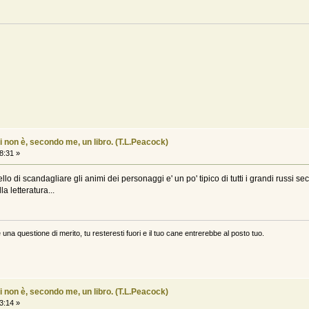
i non è, secondo me, un libro. (T.L.Peacock)
8:31 »
lo di scandagliare gli animi dei personaggi e' un po' tipico di tutti i grandi russi 
a letteratura...
 una questione di merito, tu resteresti fuori e il tuo cane entrerebbe al posto tuo.
i non è, secondo me, un libro. (T.L.Peacock)
3:14 »