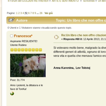
Il Forum del GOLDEN RETRIEVER
»
ARTE E SENTIMENTO 
»
Scrivendo
»
Un libr
Pagine:
1
2
3
4
[
5
]
6
7
8
9
...
26
Vai giù
Autore
Topic: Un libro che non offre c
0 Utenti e 1 Visitatore stanno visualizzando questo topic.
Re:Un libro che non offre citazion
Francesca*
«
Risposta #60 il:
12 Aprile 2013, 21:1
Aspirante RESILIENTE!
Utente Rubino
Si volevano molto bene, malgrado la dive
differenti generi di attività, ognuno di 
vera vita e quella che menava l'amico er
Anna Karenina, Lev Tolstoj
Post: 31.774
Amo i potenti, la dittatura e le
fave di TonKa!