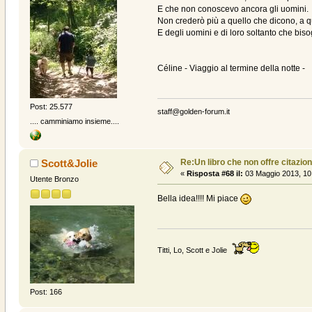
E che non conoscevo ancora gli uomini.
Non crederò più a quello che dicono, a 
E degli uomini e di loro soltanto che bi
Céline - Viaggio al termine della notte -
Post: 25.577
staff@golden-forum.it
.... camminiamo insieme....
Re:Un libro che non offre citazion
Scott&Jolie
«
Risposta #68 il:
03 Maggio 2013, 10
Utente Bronzo
Bella idea!!!! Mi piace
Titti, Lo, Scott e Jolie
Post: 166