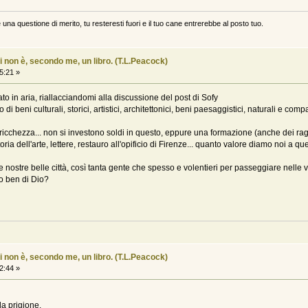
 una questione di merito, tu resteresti fuori e il tuo cane entrerebbe al posto tuo.
i non è, secondo me, un libro. (T.L.Peacock)
5:21 »
 in aria, riallacciandomi alla discussione del post di Sofy
o di beni culturali, storici, artistici, architettonici, beni paesaggistici, naturali e com
ricchezza... non si investono soldi in questo, eppure una formazione (anche dei r
oria dell'arte, lettere, restauro all'opificio di Firenze... quanto valore diamo noi 
nostre belle città, così tanta gente che spesso e volentieri per passeggiare nelle 
to ben di Dio?
i non è, secondo me, un libro. (T.L.Peacock)
2:44 »
la prigione.