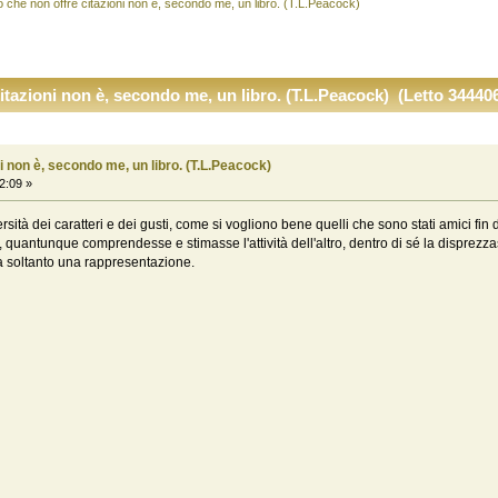
o che non offre citazioni non è, secondo me, un libro. (T.L.Peacock)
itazioni non è, secondo me, un libro. (T.L.Peacock) (Letto 344406
i non è, secondo me, un libro. (T.L.Peacock)
2:09 »
rsità dei caratteri e dei gusti, come si vogliono bene quelli che sono stati amici 
loro, quantunque comprendesse e stimasse l'attività dell'altro, dentro di sé la dispr
a soltanto una rappresentazione.