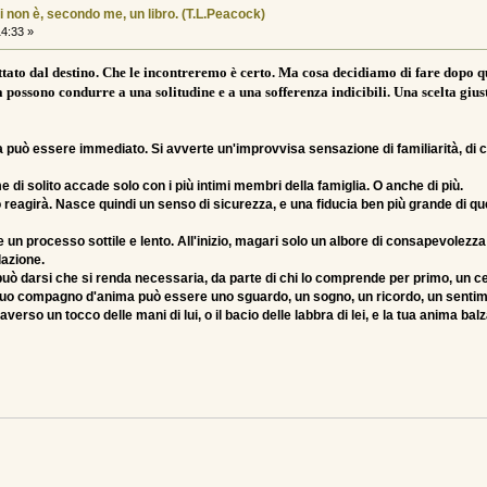
i non è, secondo me, un libro. (T.L.Peacock)
14:33 »
ttato dal destino. Che le incontreremo è certo. Ma cosa decidiamo di fare dopo qu
 possono condurre a una solitudine e a una sofferenza indicibili. Una scelta gius
la può essere immediato. Si avverte un'improvvisa sensazione di familiarità, di c
i solito accade solo con i più intimi membri della famiglia. O anche di più.
o reagirà. Nasce quindi un senso di sicurezza, e una fiducia ben più grande di qu
 un processo sottile e lento. All'inizio, magari solo un albore di consapevolezza
lazione.
uò darsi che si renda necessaria, da parte di chi lo comprende per primo, un c
 un tuo compagno d'anima può essere uno sguardo, un sogno, un ricordo, un senti
erso un tocco delle mani di lui, o il bacio delle labbra di lei, e la tua anima balza 