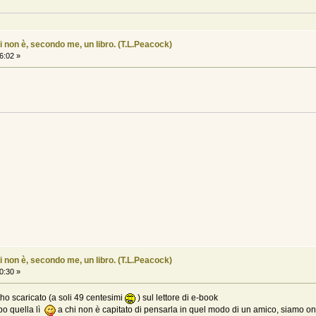
i non è, secondo me, un libro. (T.L.Peacock)
6:02 »
i non è, secondo me, un libro. (T.L.Peacock)
0:30 »
'ho scaricato (a soli 49 centesimi
) sul lettore di e-book
po quella lì
a chi non è capitato di pensarla in quel modo di un amico, siamo o