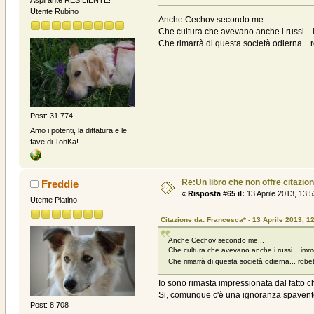
Aspirante RESILIENTE!
Utente Rubino
Anche Cechov secondo me...
Che cultura che avevano anche i russi...
Che rimarrà di questa società odierna... 
Post: 31.774
Amo i potenti, la dittatura e le
fave di TonKa!
Re:Un libro che non offre citazion
Freddie
«
Risposta #65 il:
13 Aprile 2013, 13:5
Utente Platino
Citazione da: Francesca* - 13 Aprile 2013, 1
Anche Cechov secondo me...
Che cultura che avevano anche i russi... imm
Che rimarrà di questa società odierna... robe
Io sono rimasta impressionata dal fatto ch
Si, comunque c'è una ignoranza spaventos
Post: 8.708