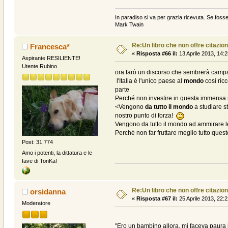
In paradiso si va per grazia ricevuta. Se fosse
Mark Twain
Re:Un libro che non offre citazion
Francesca*
«
Risposta #66 il:
13 Aprile 2013, 14:2
Aspirante RESILIENTE!
Utente Rubino
ora farò un discorso che sembrerà campato
l'Italia è l'unico paese al
mondo
così ricc
parte
Perché non investire in questa immensa 
<Vengono
da tutto il mondo
a studiare st
nostro punto di forza!
Vengono da tutto il mondo ad ammirare le 
Perché non far fruttare meglio tutto ques
Post: 31.774
Amo i potenti, la dittatura e le
fave di TonKa!
Re:Un libro che non offre citazion
orsidanna
«
Risposta #67 il:
25 Aprile 2013, 22:2
Moderatore
"Ero un bambino allora, mi faceva paura 