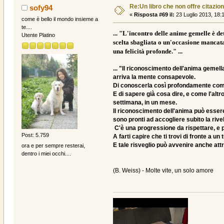
Re:Un libro che non offre citazion
sofy94
«
Risposta #69 il:
23 Luglio 2013, 18:
come è bello il mondo insieme a
te....
... "L'incontro delle anime gemelle è de
Utente Platino
scelta sbagliata o un'occasione mancata
una felicità profonde." ...
... "Il riconoscimento dell'anima gemel
arriva la mente consapevole.
Di conoscerla così profondamente come d
E di sapere già cosa dire, e come l'altr
settimana, in un mese.
Il riconoscimento dell'anima può essere
sono pronti ad accogliere subito la rive
C'è una progressione da rispettare, e p
Post: 5.759
A farti capire che ti trovi di fronte a
E tale risveglio può avvenire anche attrav
ora e per sempre resterai,
dentro i miei occhi....
(B. Weiss) - Molte vite, un solo amore