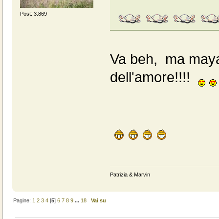
Post: 3.869
Va beh, ma maya è
dell'amore!!!!
Patrizia & Marvin
Pagine:
1
2
3
4
[
5
]
6
7
8
9
...
18
Vai su