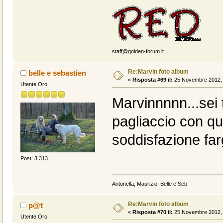
staff@golden-forum.it
Re:Marvin foto album
belle e sebastien
«
Risposta #69 il:
25 Novembre 2012, 
Utente Oro
Marvinnnnn...sei 
pagliaccio con que
soddisfazione fargl
Post: 3.313
Antonella, Maurizio, Belle e Seb
Re:Marvin foto album
p@t
«
Risposta #70 il:
25 Novembre 2012, 
Utente Oro