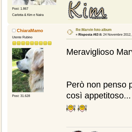
Post: 1.867
Carlotta & Kim e Naira
Re:Marvin foto album
ChiaraMamo
«
Risposta #63 il:
24 Novembre 2012, 
Utente Rubino
Meraviglioso Marv
Però non penso p
così appetitoso..
Post: 31.628