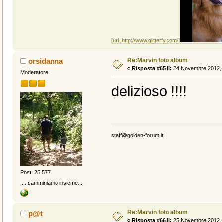
[url=http://www.glitterfy.com/]
Re:Marvin foto album
orsidanna
«
Risposta #65 il:
24 Novembre 2012, 
Moderatore
delizioso !!!!
staff@golden-forum.it
Post: 25.577
.... camminiamo insieme....
Re:Marvin foto album
p@t
«
Risposta #66 il:
25 Novembre 2012, 