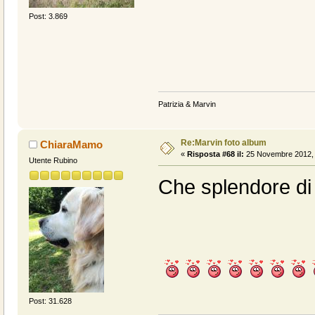
Post: 3.869
Patrizia & Marvin
Re:Marvin foto album
ChiaraMamo
«
Risposta #68 il:
25 Novembre 2012, 
Utente Rubino
Che splendore di 
Post: 31.628