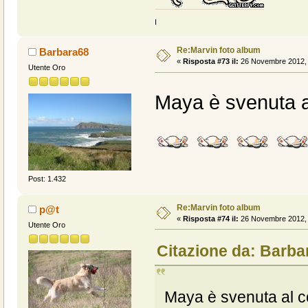
I
Re:Marvin foto album
Barbara68
«
Risposta #73 il:
26 Novembre 2012, 
Utente Oro
Maya è svenuta a
Post: 1.432
Re:Marvin foto album
p@t
«
Risposta #74 il:
26 Novembre 2012, 
Utente Oro
Citazione da: Barba
Maya è svenuta al c