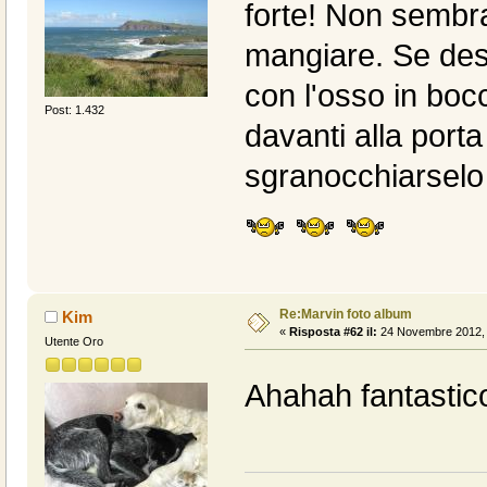
forte! Non sembr
mangiare. Se des
con l'osso in bocc
Post: 1.432
davanti alla porta
sgranocchiarselo 
Re:Marvin foto album
Kim
«
Risposta #62 il:
24 Novembre 2012, 
Utente Oro
Ahahah fantastic