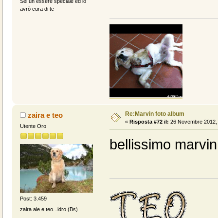
Sei un essere speciale ed io
avrò cura di te
Re:Marvin foto album
zaira e teo
«
Risposta #72 il:
26 Novembre 2012, 
Utente Oro
bellissimo marvin
Post: 3.459
zaira ale e teo...idro (Bs)