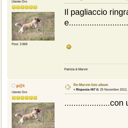
Utente Oro
Il pagliaccio rin
e..........................
Post: 3.869
Patrizia & Marvin
Re:Marvin foto album
p@t
«
Risposta #67 il:
25 Novembre 2012, 
Utente Oro
...................