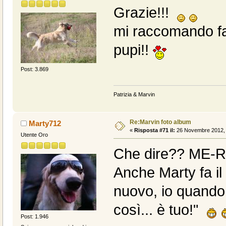
Grazie!!!
mi raccomando fat
pupi!!
Post: 3.869
Patrizia & Marvin
Re:Marvin foto album
Marty712
«
Risposta #71 il:
26 Novembre 2012, 
Utente Oro
Che dire?? ME-R
Anche Marty fa il
nuovo, io quando
così... è tuo!"
Post: 1.946