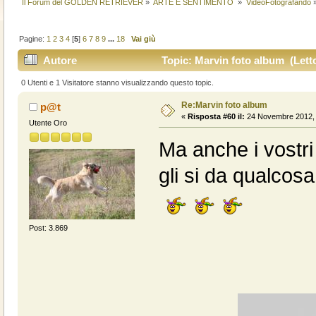
Il Forum del GOLDEN RETRIEVER
»
ARTE E SENTIMENTO 
»
VideoFotografando
Pagine:
1
2
3
4
[
5
]
6
7
8
9
...
18
Vai giù
Autore
Topic: Marvin foto album (Letto
0 Utenti e 1 Visitatore stanno visualizzando questo topic.
Re:Marvin foto album
p@t
«
Risposta #60 il:
24 Novembre 2012, 
Utente Oro
Ma anche i vostri
gli si da qualcos
Post: 3.869