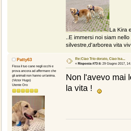
La Kira e
..E immersi noi siam nello 
silvestre,d'arborea vita vive
Re:Ciao Trio dorato, Ciao Isa...
Patty63
«
Risposta #73 il:
29 Giugno 2017, 14:
Fissa il tuo cane negli occhi e
prova ancora ad affermare che
Non l'avevo mai le
gli animali non hanno un’anima.
(Victor Hugo)
Utente Oro
la vita !