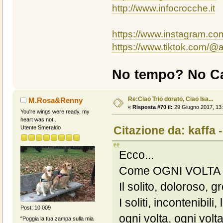
http://www.infocrocche.it
https://www.instagram.c
https://www.tiktok.com/
No tempo? No Ca
Re:Ciao Trio dorato, Ciao Isa...
M.Rosa&Renny
«
Risposta #70 il:
29 Giugno 2017, 13:
You're wings were ready, my
heart was not..
Citazione da: kaffa 
Utente Smeraldo
Ecco...
Come OGNI VOLTA in c
Il solito, doloroso, g
I soliti, incontenibil
Post: 10.009
ogni volta, ogni vol
"Poggia la tua zampa sulla mia