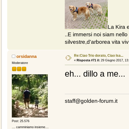
La Kira e
..E immersi noi siam nello 
silvestre,d'arborea vita vive
Re:Ciao Trio dorato, Ciao Isa...
orsidanna
«
Risposta #71 il:
29 Giugno 2017, 13:
Moderatore
eh... dillo a me...
staff@golden-forum.it
Post: 25.576
.... camminiamo insieme....