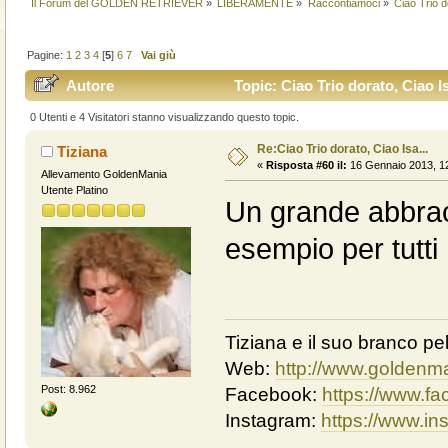
Il Forum del GOLDEN RETRIEVER
»
LIBERAMENTE
»
Raccontiamoci
»
Ciao Trio d
Pagine:
1
2
3
4
[
5
]
6
7
Vai giù
Autore
Topic: Ciao Trio dorato, Ciao Is
0 Utenti e 4 Visitatori stanno visualizzando questo topic.
Re:Ciao Trio dorato, Ciao Isa...
Tiziana
«
Risposta #60 il:
16 Gennaio 2013, 12
Allevamento GoldenMania
Utente Platino
Un grande abbracci
esempio per tutti n
Tiziana e il suo branco pel
Web:
http://www.goldenma
Post: 8.962
Facebook:
https://www.f
Instagram:
https://www.i