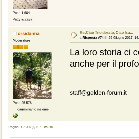
Post: 1.604
Patty & Zaya
Re:Ciao Trio dorato, Ciao Isa...
orsidanna
«
Risposta #74 il:
29 Giugno 2017, 14:
Moderatore
La loro storia ci c
anche per il pro
staff@golden-forum.it
Post: 25.576
.... camminiamo insieme....
Pagine:
1
2
3
4
[
5
]
6
7
Vai su