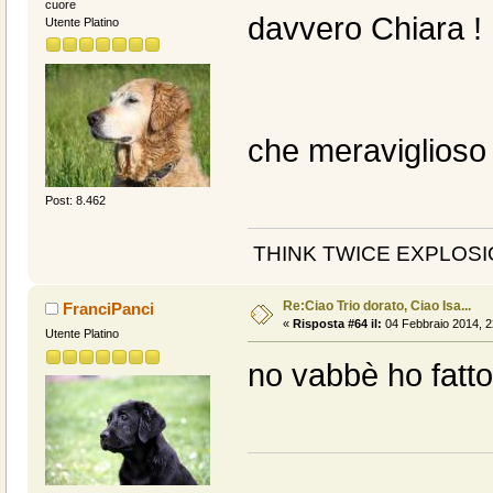
cuore
davvero Chiara !
Utente Platino
che meraviglioso
Post: 8.462
THINK TWICE EXPLOSIO
Re:Ciao Trio dorato, Ciao Isa...
FranciPanci
«
Risposta #64 il:
04 Febbraio 2014, 2
Utente Platino
no vabbè ho fatto