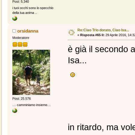
Post: 5.340
i tuoi occhi sono lo specchio
della tua anima ..
Re:Ciao Trio dorato, Ciao Isa...
orsidanna
«
Risposta #65 il:
29 Aprile 2016, 14:3
Moderatore
è già il secondo 
Isa...
Post: 25.576
.... camminiamo insieme....
in ritardo, ma vol