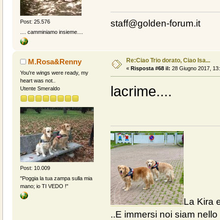
staff@golden-forum.it
Post: 25.576
.... camminiamo insieme....
Re:Ciao Trio dorato, Ciao Isa...
M.Rosa&Renny
«
Risposta #68 il:
28 Giugno 2017, 13:
You're wings were ready, my
heart was not..
lacrime....
Utente Smeraldo
Post: 10.009
"Poggia la tua zampa sulla mia
mano; io TI VEDO !"
La Kira e
..E immersi noi siam nello 