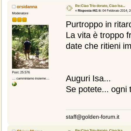
Re:Ciao Trio dorato, Ciao Isa...
orsidanna
«
Risposta #61 il:
04 Febbraio 2014, 2
Moderatore
Purtroppo in ritar
La vita è troppo f
date che ritieni im
Post: 25.576
Auguri Isa...
.... camminiamo insieme....
Se potete... ogni 
staff@golden-forum.it
Re:Ciao Trio dorato, Ciao Isa...