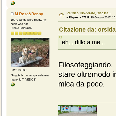
Re:Ciao Trio dorato, Ciao Isa...
M.Rosa&Renny
«
Risposta #72 il:
29 Giugno 2017, 13:
You're wings were ready, my
heart was not..
Citazione da: orsid
Utente Smeraldo
eh... dillo a me...
Filosofeggiando, 
Post: 10.009
stare oltremodo i
"Poggia la tua zampa sulla mia
mano; io TI VEDO !"
mica da poco.