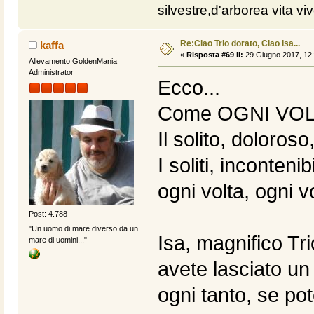
silvestre,d'arborea vita vive
Re:Ciao Trio dorato, Ciao Isa...
kaffa
«
Risposta #69 il:
29 Giugno 2017, 12:
Allevamento GoldenMania
Administrator
Ecco...
Come OGNI VOLTA i
Il solito, doloroso
I soliti, inconteni
ogni volta, ogni 
Post: 4.788
"Un uomo di mare diverso da un
Isa, magnifico Tri
mare di uomini..."
avete lasciato un 
ogni tanto, se po