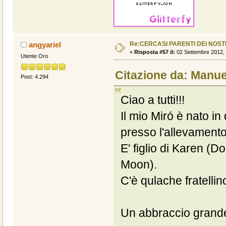
Re:CERCASI PARENTI DEI NOSTR
angyariel
«
Risposta #57 il:
02 Settembre 2012, 
Utente Oro
Citazione da: Manue
Post: 4.294
Ciao a tutti!!!
Il mio Miró è nato in
presso l'allevament
E' figlio di Karen (
Moon).
C'è qulache fratellino
Un abbraccio grande 