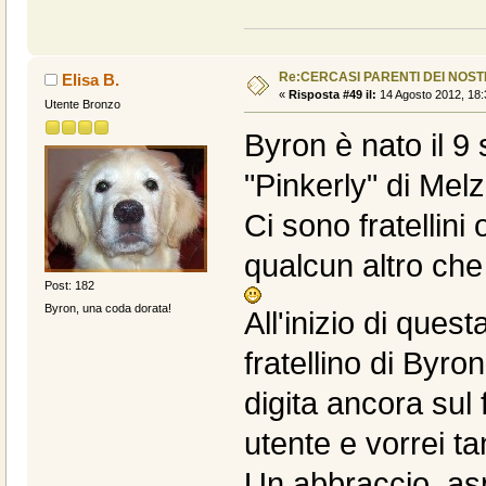
Re:CERCASI PARENTI DEI NOSTR
Elisa B.
«
Risposta #49 il:
14 Agosto 2012, 18:
Utente Bronzo
Byron è nato il 9
"Pinkerly" di Melz
Ci sono fratellini
qualcun altro che 
Post: 182
Byron, una coda dorata!
All'inizio di ques
fratellino di Byro
digita ancora sul
utente e vorrei tan
Un abbraccio, asp