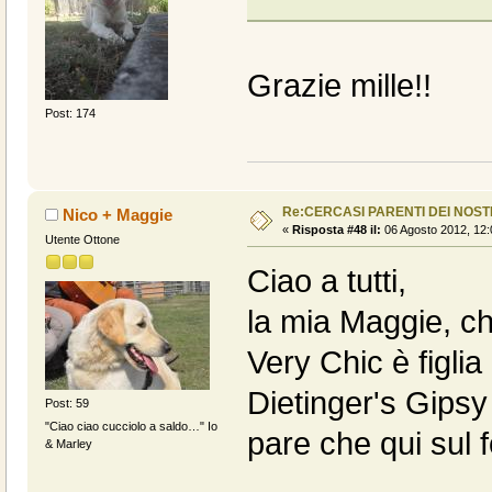
Grazie mille!!
Post: 174
Re:CERCASI PARENTI DEI NOSTR
Nico + Maggie
«
Risposta #48 il:
06 Agosto 2012, 12:
Utente Ottone
Ciao a tutti,
la mia Maggie, ch
Very Chic è figlia
Dietinger's Gips
Post: 59
"Ciao ciao cucciolo a saldo…" Io
pare che qui sul f
& Marley