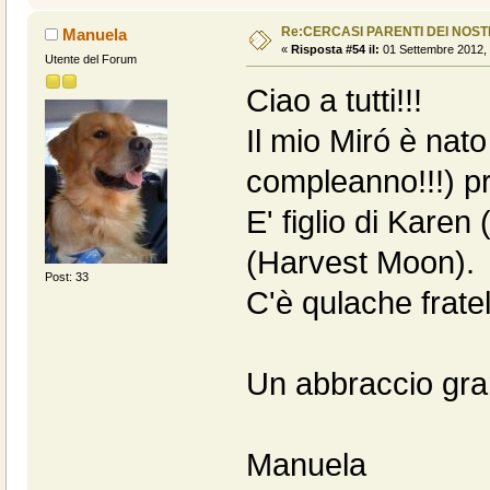
Re:CERCASI PARENTI DEI NOSTR
Manuela
«
Risposta #54 il:
01 Settembre 2012, 
Utente del Forum
Ciao a tutti!!!
Il mio Miró è nato
compleanno!!!) pr
E' figlio di Kare
(Harvest Moon).
Post: 33
C'è qulache fratell
Un abbraccio gran
Manuela