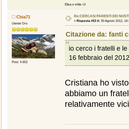
Elisa e shila <3
Re:CERCASI PARENTI DEI NOSTR
Chia71
«
Risposta #53 il:
30 Agosto 2012, 19:
Utente Oro
Citazione da: fanti c
io cerco i fratelli e 
16 febbraio del 2012
Post: 4.652
Cristiana ho visto
abbiamo un fratel
relativamente vici