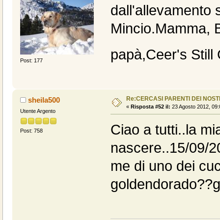
dall'allevamento s
Mincio.Mamma, Bi
papà,Ceer's Still
Post: 177
Re:CERCASI PARENTI DEI NOSTR
sheila500
«
Risposta #52 il:
23 Agosto 2012, 09:
Utente Argento
Ciao a tutti..la m
Post: 758
nascere..15/09/2
me di uno dei cucc
goldendorado??gr