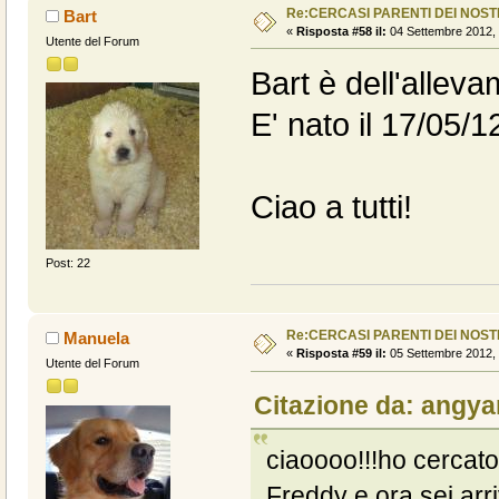
Re:CERCASI PARENTI DEI NOSTR
Bart
«
Risposta #58 il:
04 Settembre 2012, 
Utente del Forum
Bart è dell'allev
E' nato il 17/05/1
Ciao a tutti!
Post: 22
Re:CERCASI PARENTI DEI NOSTR
Manuela
«
Risposta #59 il:
05 Settembre 2012, 
Utente del Forum
Citazione da: angyar
ciaoooo!!!ho cercato
Freddy e ora sei arr