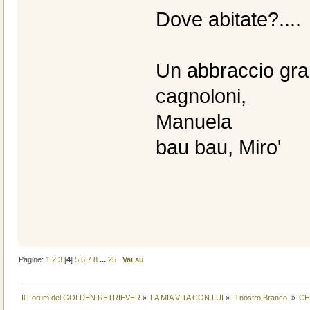
Dove abitate?....
Un abbraccio gran
cagnoloni,
Manuela
bau bau, Miro'
Pagine:
1
2
3
[
4
]
5
6
7
8
...
25
Vai su
Il Forum del GOLDEN RETRIEVER
»
LA MIA VITA CON LUI
»
Il nostro Branco.
»
CE