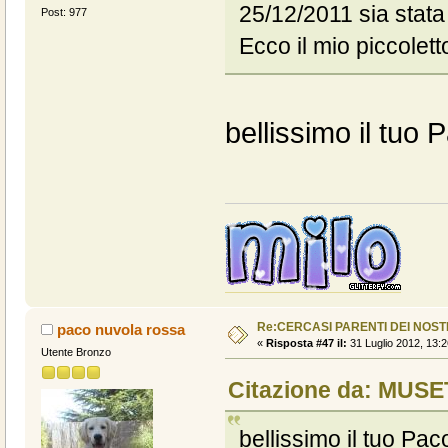
25/12/2011 sia stata p
Post: 977
Ecco il mio piccoletto
bellissimo il tuo P
Re:CERCASI PARENTI DEI NOSTR
paco nuvola rossa
«
Risposta #47 il:
31 Luglio 2012, 13:2
Utente Bronzo
Citazione da: MUSET
bellissimo il tuo Paco