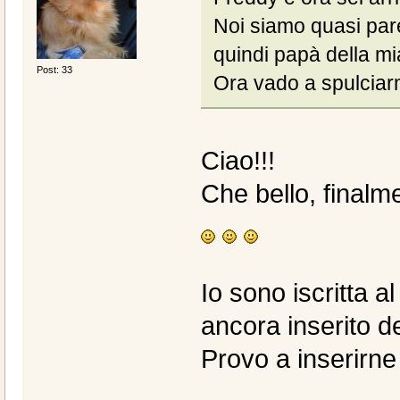
Noi siamo quasi paren
quindi papà della mia 
Post: 33
Ora vado a spulciar
Ciao!!!
Che bello, finalm
Io sono iscritta 
ancora inserito del
Provo a inserirne