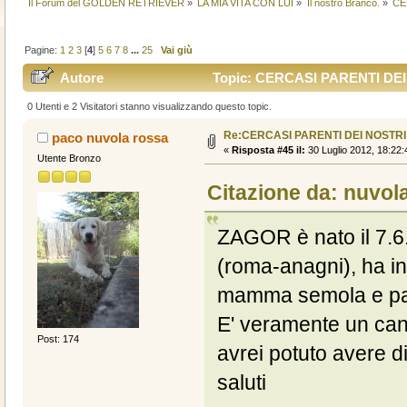
Il Forum del GOLDEN RETRIEVER
»
LA MIA VITA CON LUI
»
Il nostro Branco.
»
CE
Pagine:
1
2
3
[
4
]
5
6
7
8
...
25
Vai giù
Autore
Topic: CERCASI PARENTI DEI 
0 Utenti e 2 Visitatori stanno visualizzando questo topic.
Re:CERCASI PARENTI DEI NOSTRI
paco nuvola rossa
«
Risposta #45 il:
30 Luglio 2012, 18:22:
Utente Bronzo
Citazione da: nuvol
ZAGOR è nato il 7.6
(roma-anagni), ha 
mamma semola e papà
E' veramente un can
Post: 174
avrei potuto avere d
saluti