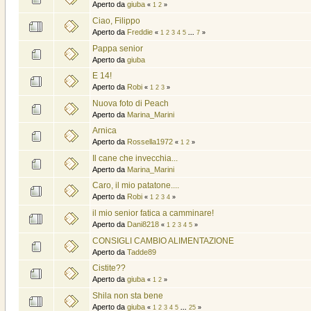
Aperto da
giuba
«
1
2
»
Ciao, Filippo
Aperto da
Freddie
«
1
2
3
4
5
...
7
»
Pappa senior
Aperto da
giuba
E 14!
Aperto da
Robi
«
1
2
3
»
Nuova foto di Peach
Aperto da
Marina_Marini
Arnica
Aperto da
Rossella1972
«
1
2
»
Il cane che invecchia...
Aperto da
Marina_Marini
Caro, il mio patatone....
Aperto da
Robi
«
1
2
3
4
»
il mio senior fatica a camminare!
Aperto da
Dani8218
«
1
2
3
4
5
»
CONSIGLI CAMBIO ALIMENTAZIONE
Aperto da
Tadde89
Cistite??
Aperto da
giuba
«
1
2
»
Shila non sta bene
Aperto da
giuba
«
1
2
3
4
5
...
25
»