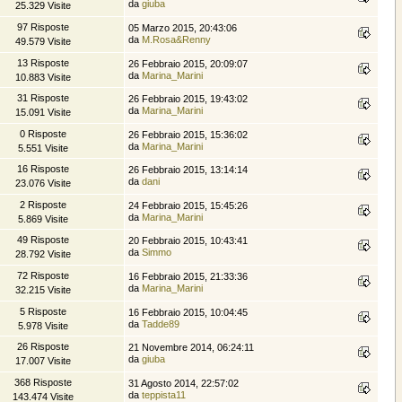
da
giuba
25.329 Visite
97 Risposte
05 Marzo 2015, 20:43:06
da
M.Rosa&Renny
49.579 Visite
13 Risposte
26 Febbraio 2015, 20:09:07
da
Marina_Marini
10.883 Visite
31 Risposte
26 Febbraio 2015, 19:43:02
da
Marina_Marini
15.091 Visite
0 Risposte
26 Febbraio 2015, 15:36:02
da
Marina_Marini
5.551 Visite
16 Risposte
26 Febbraio 2015, 13:14:14
da
dani
23.076 Visite
2 Risposte
24 Febbraio 2015, 15:45:26
da
Marina_Marini
5.869 Visite
49 Risposte
20 Febbraio 2015, 10:43:41
da
Simmo
28.792 Visite
72 Risposte
16 Febbraio 2015, 21:33:36
da
Marina_Marini
32.215 Visite
5 Risposte
16 Febbraio 2015, 10:04:45
da
Tadde89
5.978 Visite
26 Risposte
21 Novembre 2014, 06:24:11
da
giuba
17.007 Visite
368 Risposte
31 Agosto 2014, 22:57:02
da
teppista11
143.474 Visite