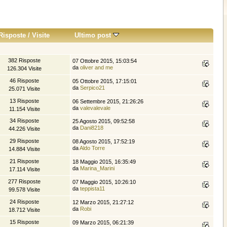
Risposte
/
Visite
Ultimo post
382 Risposte
07 Ottobre 2015, 15:03:54
da
oliver and me
126.304 Visite
46 Risposte
05 Ottobre 2015, 17:15:01
da
Serpico21
25.071 Visite
13 Risposte
06 Settembre 2015, 21:26:26
da
valevalevale
11.154 Visite
34 Risposte
25 Agosto 2015, 09:52:58
da
Dani8218
44.226 Visite
29 Risposte
08 Agosto 2015, 17:52:19
da
Aldo Torre
14.884 Visite
21 Risposte
18 Maggio 2015, 16:35:49
da
Marina_Marini
17.114 Visite
277 Risposte
07 Maggio 2015, 10:26:10
da
teppista11
99.578 Visite
24 Risposte
12 Marzo 2015, 21:27:12
da
Robi
18.712 Visite
15 Risposte
09 Marzo 2015, 06:21:39