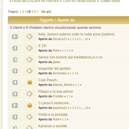
Il Forum del GOLDEN RETRIEVER
»
CENTRO BENESSERE
»
Golden Senior
Pagine:
1
2
3
[
4
]
5
6
7
Vai giù
Oggetto
/
Aperto da
0 Utenti e 9 Visitatori stanno visualizzando questa sezione.
Kety...tumore esterno sotto la coda zona (sedere)
Aperto da
Serpico21
«
1
2
3
4
5
...
26
»
E 15!
Aperto da
Robi
«
1
2
3
4
»
Senior con tumore dal toelettatore,si o no
Aperto da
giuba
longevita' del golden
Aperto da
fernandes
«
1
2
3
»
Ciao Peach...
Aperto da
Marina_Marini
«
1
2
»
Filippo e la sua artrosi
Aperto da
Freddie
«
1
2
»
Ci pesa il sederone...
Aperto da
teppista11
«
1
2
3
4
5
...
19
»
Poldo e la prostata
Aperto da
Robi
«
1
2
»
Karsivan o senilife