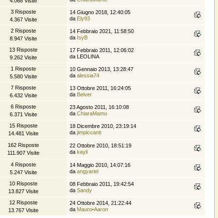
4.068 Visite
3 Risposte
14 Giugno 2018, 12:40:05
da
Ely93
4.367 Visite
2 Risposte
14 Febbraio 2021, 11:58:50
da
IsyB
8.947 Visite
13 Risposte
17 Febbraio 2011, 12:06:02
da LEOLINA
9.262 Visite
1 Risposte
10 Gennaio 2013, 13:28:47
da
alessia74
5.580 Visite
7 Risposte
13 Ottobre 2011, 16:24:05
da
Belver
6.432 Visite
6 Risposte
23 Agosto 2011, 16:10:08
da
ChiaraMamo
6.371 Visite
15 Risposte
18 Dicembre 2010, 23:19:14
da
jimpiccanti
14.481 Visite
162 Risposte
22 Ottobre 2010, 18:51:19
da
kayli
111.907 Visite
4 Risposte
14 Maggio 2010, 14:07:16
da
angyariel
5.247 Visite
10 Risposte
08 Febbraio 2011, 19:42:54
da
Sandy
13.827 Visite
12 Risposte
24 Ottobre 2014, 21:22:44
da
Mauro•Aaron
13.767 Visite