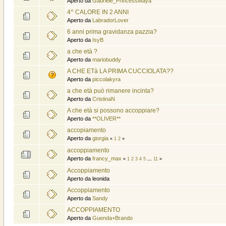
Aperto da
Gabriele_PrincessMaya
4^ CALORE IN 2 ANNI
Aperto da
LabradorLover
6 anni prima gravidanza pazzia?
Aperto da
IsyB
a che età ?
Aperto da
mariobuddy
A CHE ETà LA PRIMA CUCCIOLATA??
Aperto da
piccolakyra
a che età può rimanere incinta?
Aperto da
CristinaN
A che età si possono accoppiare?
Aperto da
**OLIVER**
accopiamento
Aperto da
giorgia
«
1
2
»
accoppiamento
Aperto da
francy_max
«
1
2
3
4
5
...
11
»
Accoppiamento
Aperto da leonida
Accoppiamento
Aperto da
Sandy
ACCOPPIAMENTO
Aperto da
Guenda+Brando