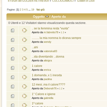
Il Forum del GOLDEN RETRIEVER
»
CUCCIOLIAMOCI
»
Golden in Love
Pagine: [
1
]
2
3
4
5
...
19
Vai giù
Oggetto
/
Aperto da
0 Utenti e 12 Visitatori stanno visualizzando questa sezione.
.. se la femmina resta "vuota"
Aperto da
m.fabretto78
«
1
2
»
.......... la mia nonnna lo diceva sempre
Aperto da
wendy
...ahi
Aperto da
valonska83
...sta diventando ...donna
Aperto da
alisigra
1 calore
Aperto da
enrica
1 domanda..x 1 inesxta
Aperto da
paolina
12 mesi..ma il calore????
Aperto da
Deborah76
«
1
2
»
1° Calore e igiene
Aperto da
gabriella
1º calore