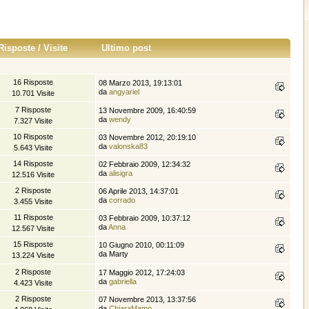
Risposte
/
Visite
Ultimo post
16 Risposte
08 Marzo 2013, 19:13:01
da
angyariel
10.701 Visite
7 Risposte
13 Novembre 2009, 16:40:59
da
wendy
7.327 Visite
10 Risposte
03 Novembre 2012, 20:19:10
da
valonska83
5.643 Visite
14 Risposte
02 Febbraio 2009, 12:34:32
da
alisigra
12.516 Visite
2 Risposte
06 Aprile 2013, 14:37:01
da
corrado
3.455 Visite
11 Risposte
03 Febbraio 2009, 10:37:12
da
Anna
12.567 Visite
15 Risposte
10 Giugno 2010, 00:11:09
da Marty
13.224 Visite
2 Risposte
17 Maggio 2012, 17:24:03
da
gabriella
4.423 Visite
2 Risposte
07 Novembre 2013, 13:37:56
da
ChiaraMamo