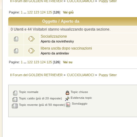
Il Forum del GOLDEN RETRIEVER
»
CUCCIOLIAMOCI
»
Puppy Sitter
Pagine:
1
...
122
123
124
125
[
126
]
Vai giù
Oggetto
/
Aperto da
0 Utenti e 44 Visitatori stanno visualizzando questa sezione.
Socializzazione
Aperto da novinthesky
libera uscita dopo vaccinazioni
Aperto da antinelav
Pagine:
1
...
122
123
124
125
[
126
]
Vai su
Il Forum del GOLDEN RETRIEVER
»
CUCCIOLIAMOCI
»
Puppy Sitter
Topic normale
Topic chiuso
Evidenzia topic
Topic caldo (più di 20 risposte)
Sondaggio
Topic rovente (più di 50 risposte)