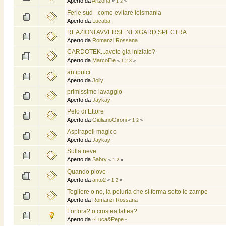
Aperto da
Arizona
«
1
2
»
Ferie sud - come evitare leismania
Aperto da
Lucaba
REAZIONI AVVERSE NEXGARD SPECTRA
Aperto da
Romanzi Rossana
CARDOTEK...avete già iniziato?
Aperto da
MarcoEle
«
1
2
3
»
antipulci
Aperto da
Jolly
primissimo lavaggio
Aperto da
Jaykay
Pelo di Ettore
Aperto da
GiulianoGironi
«
1
2
»
Aspirapeli magico
Aperto da
Jaykay
Sulla neve
Aperto da
Sabry
«
1
2
»
Quando piove
Aperto da
anto2
«
1
2
»
Togliere o no, la peluria che si forma sotto le zampe
Aperto da
Romanzi Rossana
Forfora? o crostea lattea?
Aperto da
~Luca&Pepe~