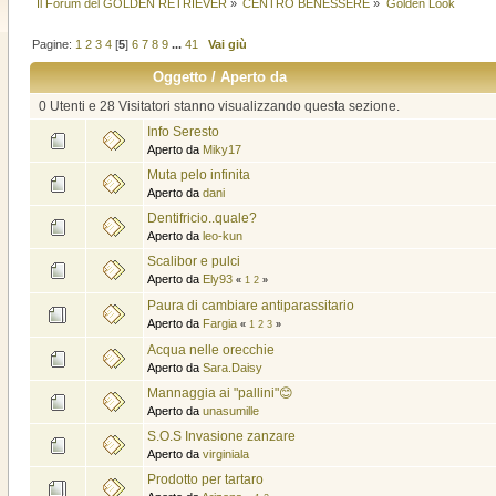
Il Forum del GOLDEN RETRIEVER
»
CENTRO BENESSERE
»
Golden Look
Pagine:
1
2
3
4
[
5
]
6
7
8
9
...
41
Vai giù
Oggetto
/
Aperto da
0 Utenti e 28 Visitatori stanno visualizzando questa sezione.
Info Seresto
Aperto da
Miky17
Muta pelo infinita
Aperto da
dani
Dentifricio..quale?
Aperto da
leo-kun
Scalibor e pulci
Aperto da
Ely93
«
1
2
»
Paura di cambiare antiparassitario
Aperto da
Fargia
«
1
2
3
»
Acqua nelle orecchie
Aperto da
Sara.Daisy
Mannaggia ai "pallini"😊
Aperto da
unasumille
S.O.S Invasione zanzare
Aperto da
virginiala
Prodotto per tartaro