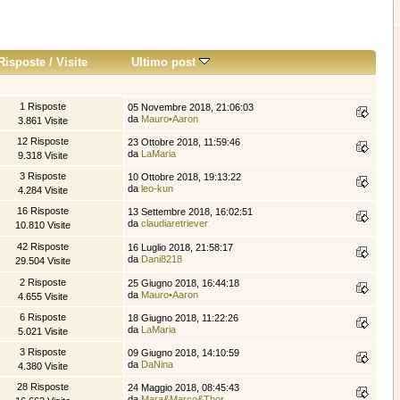
Risposte
/
Visite
Ultimo post
1 Risposte
05 Novembre 2018, 21:06:03
da
Mauro•Aaron
3.861 Visite
12 Risposte
23 Ottobre 2018, 11:59:46
da
LaMaria
9.318 Visite
3 Risposte
10 Ottobre 2018, 19:13:22
da
leo-kun
4.284 Visite
16 Risposte
13 Settembre 2018, 16:02:51
da
claudiaretriever
10.810 Visite
42 Risposte
16 Luglio 2018, 21:58:17
da
Dani8218
29.504 Visite
2 Risposte
25 Giugno 2018, 16:44:18
da
Mauro•Aaron
4.655 Visite
6 Risposte
18 Giugno 2018, 11:22:26
da
LaMaria
5.021 Visite
3 Risposte
09 Giugno 2018, 14:10:59
da
DaNina
4.380 Visite
28 Risposte
24 Maggio 2018, 08:45:43
da
Mara&Marco&Thor