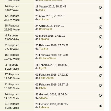
16.662 Visite
14 Risposte
11 Maggio 2018, 18:22:42
da
esso
9.072 Visite
12 Risposte
25 Aprile 2018, 21:29:10
da
chiccha
33.574 Visite
38 Risposte
24 Aprile 2018, 14:54:10
da
Barbara68
28.805 Visite
6 Risposte
09 Marzo 2018, 17:11:12
da
LaMaria
7.060 Visite
11 Risposte
23 Febbraio 2018, 17:03:22
da
Tiziana
7.580 Visite
15 Risposte
23 Febbraio 2018, 13:54:34
da
GiulianoGironi
10.462 Visite
2 Risposte
11 Febbraio 2018, 19:38:50
da
Ely93
5.295 Visite
17 Risposte
01 Febbraio 2018, 17:22:20
da
Fede°Aaron
12.640 Visite
21 Risposte
01 Febbraio 2018, 15:57:19
da
titty59
13.980 Visite
14 Risposte
31 Gennaio 2018, 11:34:34
da
Chia71
14.370 Visite
11 Risposte
28 Gennaio 2018, 09:06:15
da
LaMaria
8.335 Visite