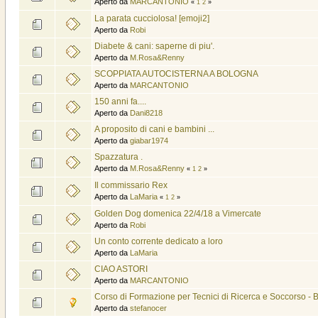
Aperto da
MARCANTONIO
«
1
2
»
La parata cucciolosa! [emoji2]
Aperto da
Robi
Diabete & cani: saperne di piu'.
Aperto da
M.Rosa&Renny
SCOPPIATA AUTOCISTERNA A BOLOGNA
Aperto da
MARCANTONIO
150 anni fa....
Aperto da
Dani8218
A proposito di cani e bambini ...
Aperto da
giabar1974
Spazzatura .
Aperto da
M.Rosa&Renny
«
1
2
»
Il commissario Rex
Aperto da
LaMaria
«
1
2
»
Golden Dog domenica 22/4/18 a Vimercate
Aperto da
Robi
Un conto corrente dedicato a loro
Aperto da
LaMaria
CIAO ASTORI
Aperto da
MARCANTONIO
Corso di Formazione per Tecnici di Ricerca e Soccorso - 
Aperto da
stefanocer