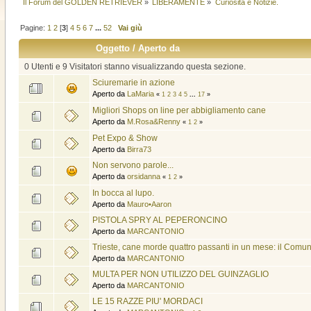
Il Forum del GOLDEN RETRIEVER
»
LIBERAMENTE
»
Curiosità e Notizie.
Pagine:
1
2
[
3
]
4
5
6
7
...
52
Vai giù
Oggetto
/
Aperto da
0 Utenti e 9 Visitatori stanno visualizzando questa sezione.
Sciuremarie in azione
Aperto da
LaMaria
«
1
2
3
4
5
...
17
»
Migliori Shops on line per abbigliamento cane
Aperto da
M.Rosa&Renny
«
1
2
»
Pet Expo & Show
Aperto da
Birra73
Non servono parole...
Aperto da
orsidanna
«
1
2
»
In bocca al lupo.
Aperto da
Mauro•Aaron
PISTOLA SPRY AL PEPERONCINO
Aperto da
MARCANTONIO
Trieste, cane morde quattro passanti in un mese: il Comun
Aperto da
MARCANTONIO
MULTA PER NON UTILIZZO DEL GUINZAGLIO
Aperto da
MARCANTONIO
LE 15 RAZZE PIU' MORDACI