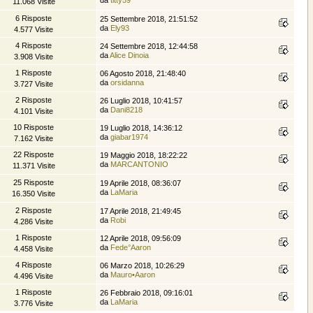
11.068 Visite
6 Risposte
25 Settembre 2018, 21:51:52
da
Ely93
4.577 Visite
4 Risposte
24 Settembre 2018, 12:44:58
da
Alice Dinoia
3.908 Visite
1 Risposte
06 Agosto 2018, 21:48:40
da
orsidanna
3.727 Visite
2 Risposte
26 Luglio 2018, 10:41:57
da
Dani8218
4.101 Visite
10 Risposte
19 Luglio 2018, 14:36:12
da
giabar1974
7.162 Visite
22 Risposte
19 Maggio 2018, 18:22:22
da
MARCANTONIO
11.371 Visite
25 Risposte
19 Aprile 2018, 08:36:07
da
LaMaria
16.350 Visite
2 Risposte
17 Aprile 2018, 21:49:45
da
Robi
4.286 Visite
1 Risposte
12 Aprile 2018, 09:56:09
da
Fede°Aaron
4.458 Visite
4 Risposte
06 Marzo 2018, 10:26:29
da
Mauro•Aaron
4.496 Visite
1 Risposte
26 Febbraio 2018, 09:16:01
da
LaMaria
3.776 Visite