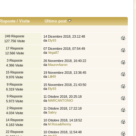
Risposte
/
Visite
Ultimo post
249 Risposte
14 Dicembre 2018, 23:12:48
da
Ely93
127.756 Visite
17 Risposte
07 Dicembre 2018, 07:54:49
da
Vega87
12.566 Visite
3 Risposte
26 Novembre 2018, 16:40:22
da
Mauro•Aaron
4.366 Visite
15 Risposte
19 Novembre 2018, 13:36:45
da
Lilli49
9.976 Visite
9 Risposte
15 Novembre 2018, 21:43:50
da
Ely93
6.319 Visite
9 Risposte
11 Ottobre 2018, 20:25:18
da
MARCANTONIO
5.973 Visite
2 Risposte
11 Ottobre 2018, 17:22:18
da
Sabry
4.034 Visite
14 Risposte
10 Ottobre 2018, 14:18:52
da
M.Rosa&Renny
6.163 Visite
22 Risposte
10 Ottobre 2018, 11:54:48
da
titty59