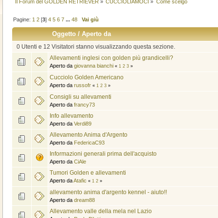
Il Forum del GOLDEN RETRIEVER
»
CUCCIOLIAMOCI
»
Come scelgo
Pagine:
1
2
[
3
]
4
5
6
7
...
48
Vai giù
Oggetto
/
Aperto da
0 Utenti e 12 Visitatori stanno visualizzando questa sezione.
Allevamenti inglesi con golden più grandicelli?
Aperto da
giovanna bianchi
«
1
2
3
»
Cucciolo Golden Americano
Aperto da
russofr
«
1
2
3
»
Consigli su allevamenti
Aperto da
francy73
Info allevamento
Aperto da
Verdi89
Allevamento Anima d'Argento
Aperto da
FedericaC93
Informazioni generali prima dell'acquisto
Aperto da
CiAle
Tumori Golden e allevamenti
Aperto da
Atafic
«
1
2
»
allevamento anima d'argento kennel - aiuto!!
Aperto da
dream88
Allevamento valle della mela nel Lazio