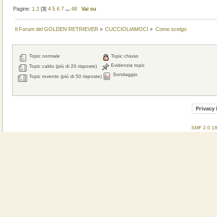
Pagine:
1
2
[
3
]
4
5
6
7
...
48
Vai su
Il Forum del GOLDEN RETRIEVER
»
CUCCIOLIAMOCI
»
Come scelgo
Topic normale
Topic chiuso
Evidenzia topic
Topic caldo (più di 20 risposte)
Sondaggio
Topic rovente (più di 50 risposte)
Privacy 
SMF 2.0.1