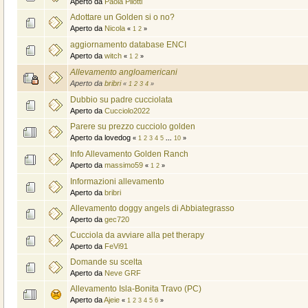
Aperto da
Paola Pilotti
Adottare un Golden si o no?
Aperto da
Nicola
«
1
2
»
aggiornamento database ENCI
Aperto da
witch
«
1
2
»
Allevamento angloamericani
Aperto da
bribri
«
1
2
3
4
»
Dubbio su padre cucciolata
Aperto da
Cucciolo2022
Parere su prezzo cucciolo golden
Aperto da lovedog
«
1
2
3
4
5
...
10
»
Info Allevamento Golden Ranch
Aperto da
massimo59
«
1
2
»
Informazioni allevamento
Aperto da
bribri
Allevamento doggy angels di Abbiategrasso
Aperto da
gec720
Cucciola da avviare alla pet therapy
Aperto da
FeVi91
Domande su scelta
Aperto da
Neve GRF
Allevamento Isla-Bonita Travo (PC)
Aperto da
Ajeie
«
1
2
3
4
5
6
»