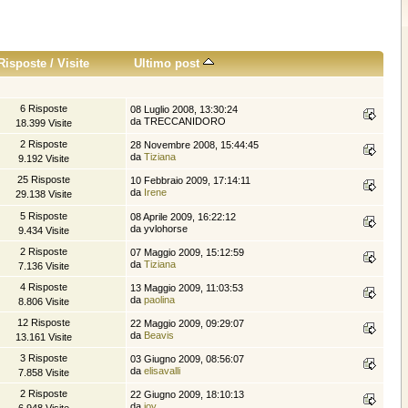
Risposte
/
Visite
Ultimo post
6 Risposte
08 Luglio 2008, 13:30:24
da TRECCANIDORO
18.399 Visite
2 Risposte
28 Novembre 2008, 15:44:45
da
Tiziana
9.192 Visite
25 Risposte
10 Febbraio 2009, 17:14:11
da
Irene
29.138 Visite
5 Risposte
08 Aprile 2009, 16:22:12
da yvlohorse
9.434 Visite
2 Risposte
07 Maggio 2009, 15:12:59
da
Tiziana
7.136 Visite
4 Risposte
13 Maggio 2009, 11:03:53
da
paolina
8.806 Visite
12 Risposte
22 Maggio 2009, 09:29:07
da
Beavis
13.161 Visite
3 Risposte
03 Giugno 2009, 08:56:07
da
elisavalli
7.858 Visite
2 Risposte
22 Giugno 2009, 18:10:13
da
joy
6.948 Visite