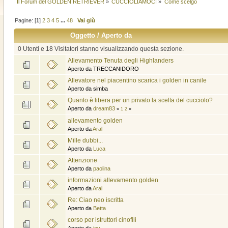
Il Forum del GOLDEN RETRIEVER
»
CUCCIOLIAMOCI
»
Come scelgo
Pagine: [
1
]
2
3
4
5
...
48
Vai giù
Oggetto
/
Aperto da
0 Utenti e 18 Visitatori stanno visualizzando questa sezione.
Allevamento Tenuta degli Highlanders
Aperto da TRECCANIDORO
Allevatore nel piacentino scarica i golden in canile
Aperto da simba
Quanto è libera per un privato la scelta del cucciolo?
Aperto da
dream83
«
1
2
»
allevamento golden
Aperto da
Aral
Mille dubbi...
Aperto da
Luca
Attenzione
Aperto da
paolina
informazioni allevamento golden
Aperto da
Aral
Re: Ciao neo iscritta
Aperto da
Betta
corso per istruttori cinofili
Aperto da
joy