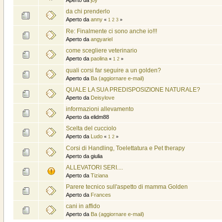
da chi prenderlo
Aperto da
anny
«
1
2
3
»
Re: Finalmente ci sono anche io!!!
Aperto da
angyariel
come scegliere veterinario
Aperto da
paolina
«
1
2
»
quali corsi far seguire a un golden?
Aperto da
Ba (aggiornare e-mail)
QUALE LA SUA PREDISPOSIZIONE NATURALE?
Aperto da
Deisylove
informazioni allevamento
Aperto da elidm88
Scelta del cucciolo
Aperto da
Ludo
«
1
2
»
Corsi di Handling, Toelettatura e Pet therapy
Aperto da giulia
ALLEVATORI SERI....
Aperto da
Tiziana
Parere tecnico sull'aspetto di mamma Golden
Aperto da
Frances
cani in affido
Aperto da
Ba (aggiornare e-mail)