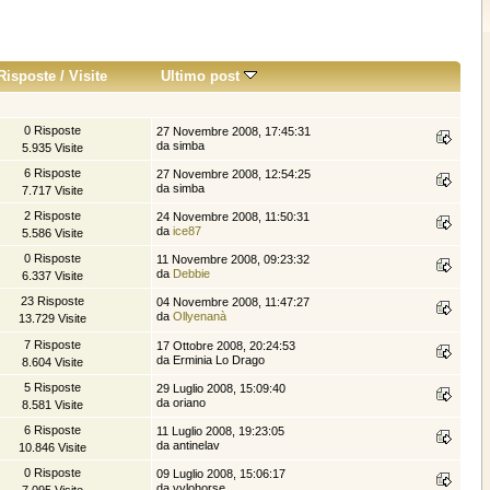
Risposte
/
Visite
Ultimo post
0 Risposte
27 Novembre 2008, 17:45:31
da simba
5.935 Visite
6 Risposte
27 Novembre 2008, 12:54:25
da simba
7.717 Visite
2 Risposte
24 Novembre 2008, 11:50:31
da
ice87
5.586 Visite
0 Risposte
11 Novembre 2008, 09:23:32
da
Debbie
6.337 Visite
23 Risposte
04 Novembre 2008, 11:47:27
da
Ollyenanà
13.729 Visite
7 Risposte
17 Ottobre 2008, 20:24:53
da Erminia Lo Drago
8.604 Visite
5 Risposte
29 Luglio 2008, 15:09:40
da oriano
8.581 Visite
6 Risposte
11 Luglio 2008, 19:23:05
da antinelav
10.846 Visite
0 Risposte
09 Luglio 2008, 15:06:17
da yvlohorse
7.095 Visite