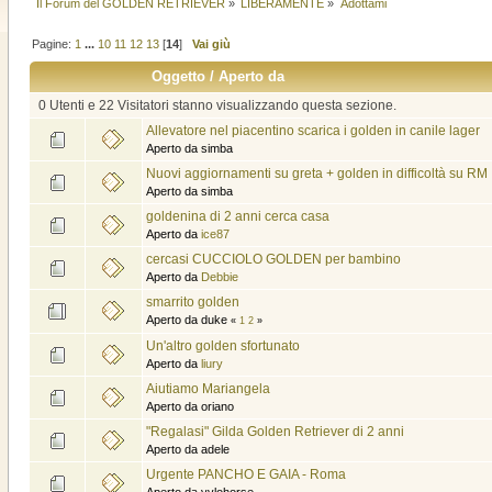
Il Forum del GOLDEN RETRIEVER
»
LIBERAMENTE
»
Adottami
Pagine:
1
...
10
11
12
13
[
14
]
Vai giù
Oggetto
/
Aperto da
0 Utenti e 22 Visitatori stanno visualizzando questa sezione.
Allevatore nel piacentino scarica i golden in canile lager
Aperto da simba
Nuovi aggiornamenti su greta + golden in difficoltà su RM
Aperto da simba
goldenina di 2 anni cerca casa
Aperto da
ice87
cercasi CUCCIOLO GOLDEN per bambino
Aperto da
Debbie
smarrito golden
Aperto da duke
«
1
2
»
Un'altro golden sfortunato
Aperto da
liury
Aiutiamo Mariangela
Aperto da oriano
"Regalasi" Gilda Golden Retriever di 2 anni
Aperto da adele
Urgente PANCHO E GAIA - Roma
Aperto da yvlohorse