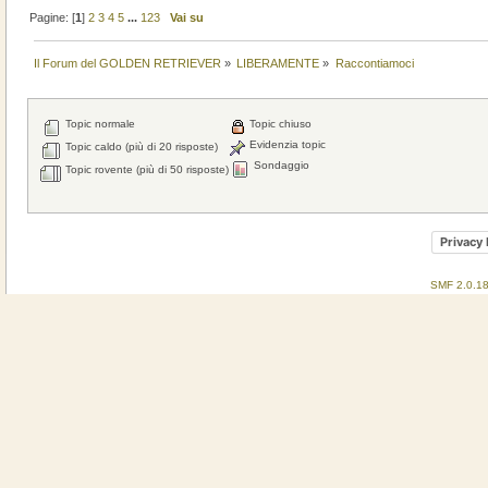
Pagine: [
1
]
2
3
4
5
...
123
Vai su
Il Forum del GOLDEN RETRIEVER
»
LIBERAMENTE
»
Raccontiamoci
Topic normale
Topic chiuso
Evidenzia topic
Topic caldo (più di 20 risposte)
Sondaggio
Topic rovente (più di 50 risposte)
Privacy 
SMF 2.0.1