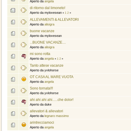
Aperto da
angela
di ritorno dal limoneto!
Aperto da mylovesean
«
1
2
»
ALLEVAMENTI & ALLEVATORI
Aperto da
alisigra
buone vacanze
Aperto da mylovesean
...BUONE VACANZE....
Aperto da
alisigra
mi sono rotta
Aperto da
angela
«
1
2
»
Tanto attese vacanze
Aperto da yvlohorse
OT CASA AL MARE VUOTA
Aperto da
angela
Sono tornata!!!
Aperto da yvlohorse
ahi ahi ahi ahi......che dolor!
Aperto da duke
allevatori & allevatori
Aperto da
legnaro massimo
arintrecciamoci
Aperto da
angela