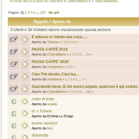
Il Forum del GOLDEN RETRIEVER
»
LIBERAMENTE
»
Raccontiamoci
Pagine: [
1
]
2
3
4
5
...
123
Vai giù
Oggetto
/
Aperto da
0 Utenti e 38 Visitatori stanno visualizzando questa sezione.
E adesso vi chiedo una cosa......
Aperto da
Tiziana
«
1
2
3
4
5
6
»
PAUSA CAFFÈ 2019
Aperto da
ChiaraMamo
«
1
2
3
4
5
...
15
»
PAUSA CAFFE' 2020
Aperto da
orsidanna
«
1
2
3
»
Ciao Trio dorato, Ciao Isa...
Aperto da
orsidanna
«
1
2
3
4
5
...
7
»
Guardando bene, là nel nostro angolo, qualcuno è già seduto 
Aperto da
ChiaraMamo
«
1
2
3
4
5
...
186
»
colpo di testa
Aperto da
angela
ot: x Tiziana
Aperto da Erminia Lo Drago
buone vacanze
Aperto da
liury
diplomata