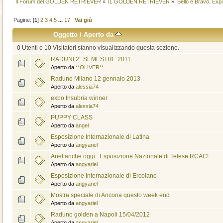
Il Forum del GOLDEN RETRIEVER
»
IL GOLDEN RETRIEVER
»
Bello e Bravo: Expò
Pagine: [
1
]
2
3
4
5
...
17
Vai giù
Oggetto
/
Aperto da
0 Utenti e 10 Visitatori stanno visualizzando questa sezione.
RADUNI 2° SEMESTRE 2011
Aperto da
**OLIVER**
Raduno Milano 12 gennaio 2013
Aperto da
alessia74
expo Insubria winner
Aperto da
alessia74
PUPPY CLASS
Aperto da
angel
Esposizione Internazionale di Latina
Aperto da
angyariel
Ariel anche oggi...Esposizione Nazionale di Telese RCAC!
Aperto da
angyariel
Esposizione Internazionale di Ercolano
Aperto da
angyariel
Mostra speciale di Ancona questo week end
Aperto da
angyariel
Raduno golden a Napoli 15/04/2012
Aperto da
angyariel