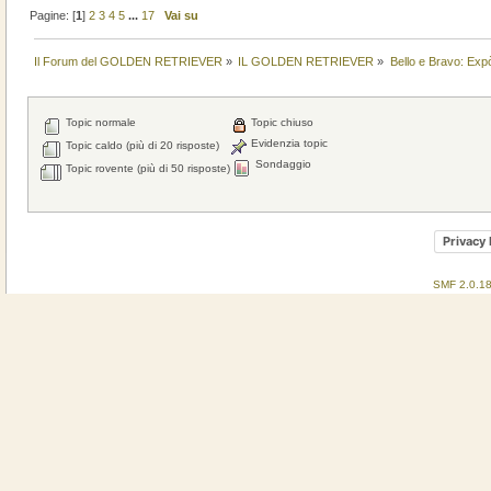
Pagine: [
1
]
2
3
4
5
...
17
Vai su
Il Forum del GOLDEN RETRIEVER
»
IL GOLDEN RETRIEVER
»
Bello e Bravo: Expò
Topic normale
Topic chiuso
Evidenzia topic
Topic caldo (più di 20 risposte)
Sondaggio
Topic rovente (più di 50 risposte)
Privacy 
SMF 2.0.1