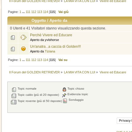
Il Forum del GOLDEN RETRIEVER
»
LA MIA VITA CON LUI
»
Vivere ed Educare
Pagine:
1
...
111
112
113
114
[
115
]
Vai giù
Oggetto
/
Aperto da
0 Utenti e 41 Visitatori stanno visualizzando questa sezione.
Perchè Vivere ed Educare
Aperto da yvlohorse
Un'anatra...a caccia di Golden!!!
Aperto da
Tiziana
Pagine:
1
...
111
112
113
114
[
115
]
Vai su
Il Forum del GOLDEN RETRIEVER
»
LA MIA VITA CON LUI
»
Vivere ed Educare
Topic normale
Topic chiuso
Evidenzia topic
Topic caldo (più di 20 risposte)
Sondaggio
Topic rovente (più di 50 risposte)
Privacy 