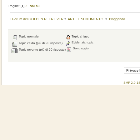
Pagine: [
1
]
2
Vai su
Il Forum del GOLDEN RETRIEVER
»
ARTE E SENTIMENTO 
»
Bloggando
Topic normale
Topic chiuso
Evidenzia topic
Topic caldo (più di 20 risposte)
Sondaggio
Topic rovente (più di 50 risposte)
Privacy 
SMF 2.0.1