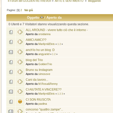
Il Forum del GOLDEN RETRIEVER
»
ARTE E SENTIMENTO 
»
Bloggando
Pagine: [
1
]
2
Vai giù
Oggetto
/
Aperto da
0 Utenti e 7 Visitatori stanno visualizzando questa sezione.
ALL AROUND - vivere tutto ciò che è intorno -
Aperto da
orsidanna
AMICI AMICI??
Aperto da
Marilyn&Elvis
«
1
2
»
anch'io ho un blog :D
Aperto da
angyariel
«
1
2
»
blog del Trio
Aperto da
GoldenTrio
Bruno su Instagram
Aperto da
simosove
Cani da lavoro...
Aperto da
M.Rosa&Renny
CI AIUTATE A VINCERE??
Aperto da
Marilyn&Elvis
«
1
2
3
»
CI SON RIUSCITA
Aperto da
paolina
concorso "quattro zampe"...