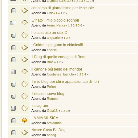
Aperto da
Giancarlo&Brad
«
1
2
3
4
5
...
7
»
concorso di giornalismo per le scuole ....
Aperto da
Chia71
«
1
2
»
E' nato il mio piccolo sogno!!
Aperto da
FranciPanci
«
1
2
3
4
5
6
»
ho costruito un sito :D
Aperto da
angyariel
«
1
2
»
I Golden spiegano la chimica!!!
Aperto da
charlie
Il Blog di quella canaglia di Beau
Aperto da
Bulà
«
1
2
»
il cartone più bello del mondo!
Aperto da
Costanza. bianchi
«
1
2
3
4
»
Il mio blog per chi è appassionato di libri
Aperto da
Pollon
Il nostro nuovo blog
Aperto da
Romeo
Instagram
Aperto da
Gaia13
«
1
2
3
»
LA MIA MUSICA
Aperto da
orsidanna
Nasce Casa Be Dog
Aperto da
bedog