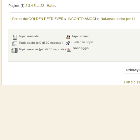
Pagine: [
1
]
2
3
4
5
...
22
Vai su
Il Forum del GOLDEN RETRIEVER
»
INCONTRIAMOCI
»
Nullaosta anche per lui
Topic normale
Topic chiuso
Evidenzia topic
Topic caldo (più di 20 risposte)
Sondaggio
Topic rovente (più di 50 risposte)
Privacy 
SMF 2.0.1