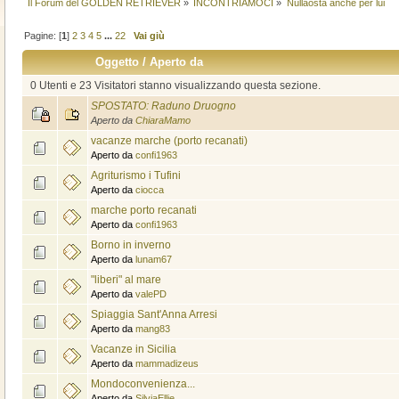
Il Forum del GOLDEN RETRIEVER
»
INCONTRIAMOCI
»
Nullaosta anche per lui
Pagine: [
1
]
2
3
4
5
...
22
Vai giù
Oggetto
/
Aperto da
0 Utenti e 23 Visitatori stanno visualizzando questa sezione.
SPOSTATO: Raduno Druogno
Aperto da
ChiaraMamo
vacanze marche (porto recanati)
Aperto da
confi1963
Agriturismo i Tufini
Aperto da
ciocca
marche porto recanati
Aperto da
confi1963
Borno in inverno
Aperto da
lunam67
"liberi" al mare
Aperto da
valePD
Spiaggia Sant'Anna Arresi
Aperto da
mang83
Vacanze in Sicilia
Aperto da
mammadizeus
Mondoconvenienza...
Aperto da
SilviaEllie