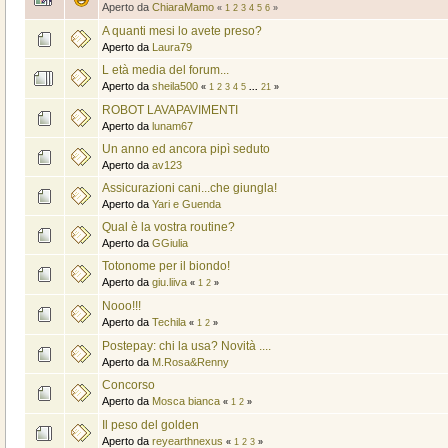
Aperto da
ChiaraMamo
«
1
2
3
4
5
6
»
A quanti mesi lo avete preso?
Aperto da
Laura79
L età media del forum...
Aperto da
sheila500
«
1
2
3
4
5
...
21
»
ROBOT LAVAPAVIMENTI
Aperto da
lunam67
Un anno ed ancora pipì seduto
Aperto da
av123
Assicurazioni cani...che giungla!
Aperto da
Yari e Guenda
Qual è la vostra routine?
Aperto da
GGiulia
Totonome per il biondo!
Aperto da
giu.liiva
«
1
2
»
Nooo!!!
Aperto da
Techila
«
1
2
»
Postepay: chi la usa? Novità ....
Aperto da
M.Rosa&Renny
Concorso
Aperto da
Mosca bianca
«
1
2
»
Il peso del golden
Aperto da
reyearthnexus
«
1
2
3
»