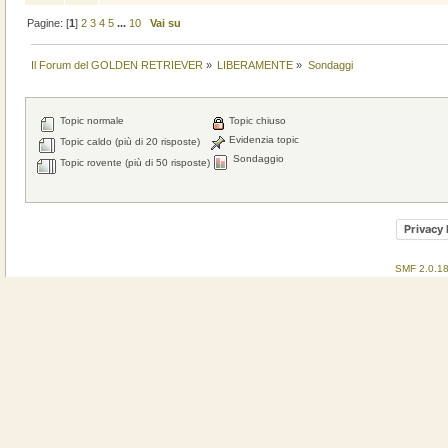
Pagine: [
1
]
2
3
4
5
...
10
Vai su
Il Forum del GOLDEN RETRIEVER
»
LIBERAMENTE
»
Sondaggi
Topic normale
Topic chiuso
Evidenzia topic
Topic caldo (più di 20 risposte)
Sondaggio
Topic rovente (più di 50 risposte)
Privacy 
SMF 2.0.1