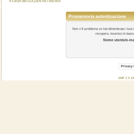
Il Forum del GOLDEN RETRIEVER
Promemoria autenticazione
Non c'è problema se hai dimenticato i tuoi d
recupero, inserisci in basso
Nome utente/e-ma
Privacy 
SMF 2.0.1