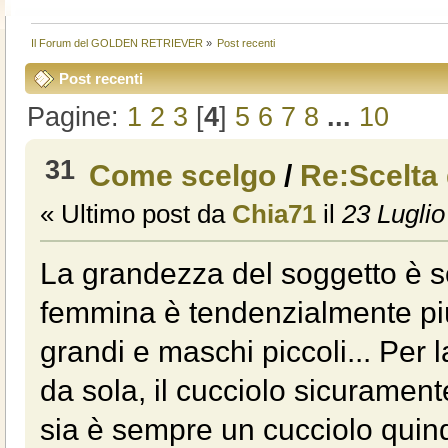
Il Forum del GOLDEN RETRIEVER
»
Post recenti
Post recenti
Pagine:
1
2
3
[
4
]
5
6
7
8
...
10
31
Come scelgo
/
Re:Scelta
« Ultimo post da
Chia71
il
23 Luglio
La grandezza del soggetto è so
femmina è tendenzialmente pi
grandi e maschi piccoli... Per l
da sola, il cucciolo sicurament
sia è sempre un cucciolo quind