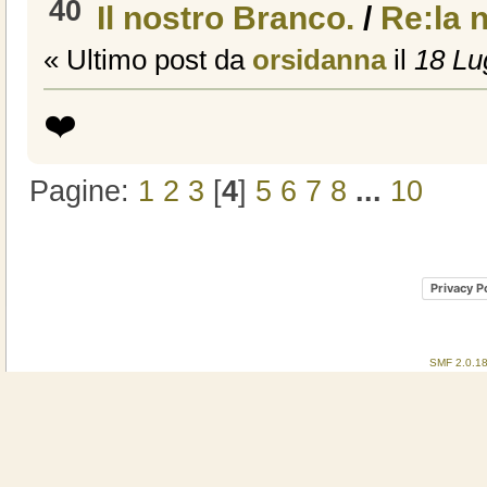
40
Il nostro Branco.
/
Re:la 
« Ultimo post da
orsidanna
il
18 Lug
❤️
Pagine:
1
2
3
[
4
]
5
6
7
8
...
10
Privacy P
SMF 2.0.1