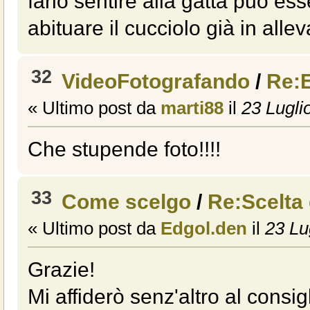
farlo sentire alla gatta può ess
abituare il cucciolo già in alle
32
VideoFotografando
/
Re:
« Ultimo post da
marti88
il
23 Lugli
Che stupende foto!!!!
33
Come scelgo
/
Re:Scelta
« Ultimo post da
Edgol.den
il
23 Lug
Grazie!
Mi affiderò senz'altro al consig