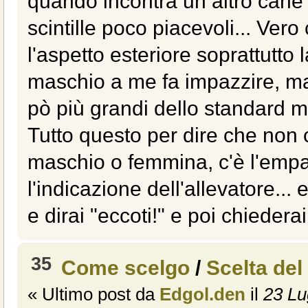
quando incontra un altro can
scintille poco piacevoli... Ver
l'aspetto esteriore soprattutto
maschio a me fa impazzire, m
pò più grandi dello standard mo
Tutto questo per dire che non 
maschio o femmina, c'è l'empat
l'indicazione dell'allevatore... 
e dirai "eccoti!" e poi chiede
35
Come scelgo
/
Scelta de
« Ultimo post da
Edgol.den
il
23 Lug