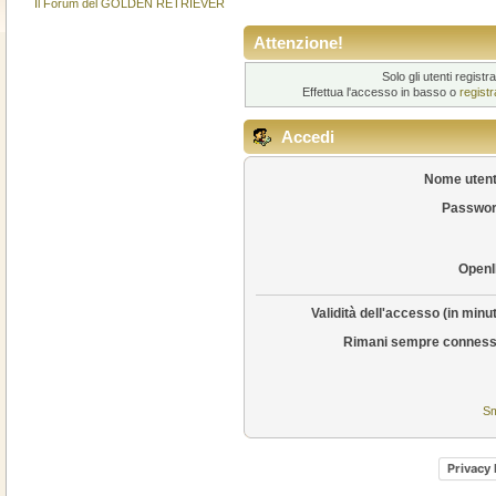
Il Forum del GOLDEN RETRIEVER
Attenzione!
Solo gli utenti regis
Effettua l'accesso in basso o
regist
Accedi
Nome utent
Passwor
OpenI
Validità dell'accesso (in minut
Rimani sempre conness
Sm
Privacy 