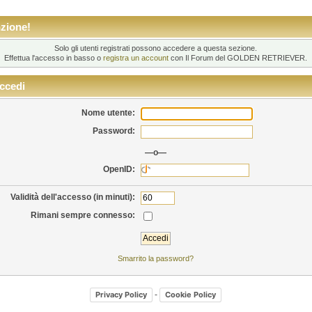
zione!
Solo gli utenti registrati possono accedere a questa sezione.
Effettua l'accesso in basso o
registra un account
con Il Forum del GOLDEN RETRIEVER.
ccedi
Nome utente:
Password:
—o—
OpenID:
Validità dell'accesso (in minuti):
Rimani sempre connesso:
Smarrito la password?
-
Privacy Policy
Cookie Policy