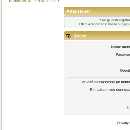
Il Forum del GOLDEN RETRIEVER
Attenzione!
Solo gli utenti regis
Effettua l'accesso in basso o
regist
Accedi
Nome utent
Passwor
OpenI
Validità dell'accesso (in minut
Rimani sempre conness
Sm
Privacy 