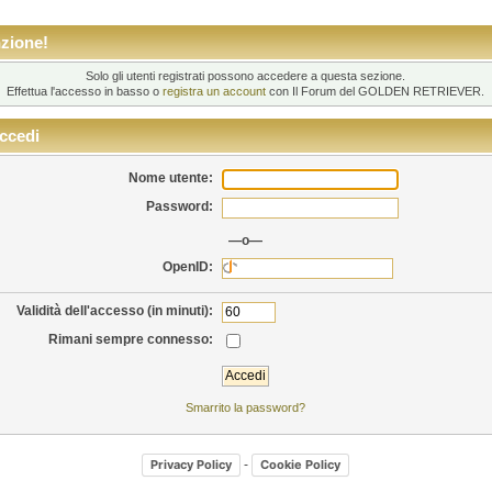
zione!
Solo gli utenti registrati possono accedere a questa sezione.
Effettua l'accesso in basso o
registra un account
con Il Forum del GOLDEN RETRIEVER.
ccedi
Nome utente:
Password:
—o—
OpenID:
Validità dell'accesso (in minuti):
Rimani sempre connesso:
Smarrito la password?
-
Privacy Policy
Cookie Policy