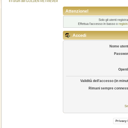
Il Forum del GOLDEN RETRIEVER
Attenzione!
Solo gli utenti regis
Effettua l'accesso in basso o
regist
Accedi
Nome utent
Passwor
OpenI
Validità dell'accesso (in minut
Rimani sempre conness
Sm
Privacy 