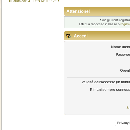
Il Forum del GOLDEN RETRIEVER
Attenzione!
Solo gli utenti regis
Effettua l'accesso in basso o
regist
Accedi
Nome utent
Passwor
OpenI
Validità dell'accesso (in minut
Rimani sempre conness
Sm
Privacy 