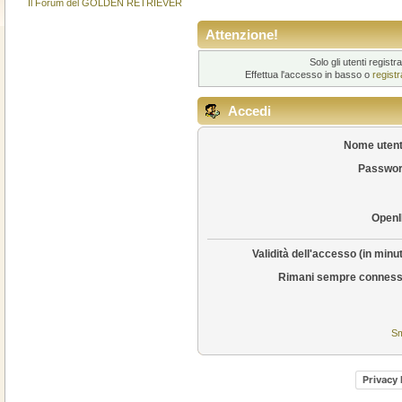
Il Forum del GOLDEN RETRIEVER
Attenzione!
Solo gli utenti regis
Effettua l'accesso in basso o
regist
Accedi
Nome utent
Passwor
OpenI
Validità dell'accesso (in minut
Rimani sempre conness
Sm
Privacy 