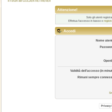
Il Forum del GOLDEN RETRIEVER
Attenzione!
Solo gli utenti regis
Effettua l'accesso in basso o
regist
Accedi
Nome utent
Passwor
OpenI
Validità dell'accesso (in minut
Rimani sempre conness
Sm
Privacy 