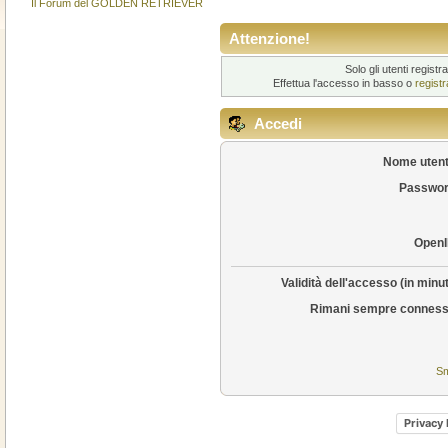
Il Forum del GOLDEN RETRIEVER
Attenzione!
Solo gli utenti regis
Effettua l'accesso in basso o
regist
Accedi
Nome utent
Passwor
OpenI
Validità dell'accesso (in minut
Rimani sempre conness
Sm
Privacy 