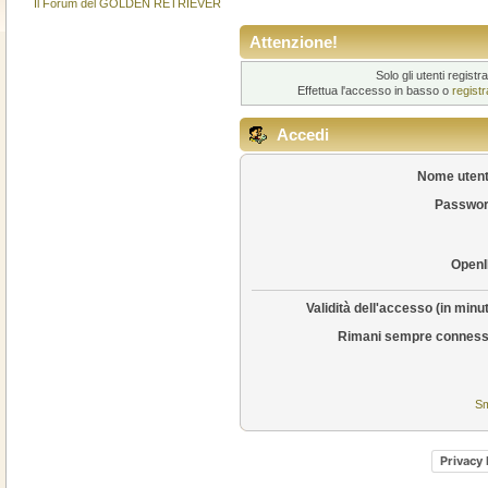
Il Forum del GOLDEN RETRIEVER
Attenzione!
Solo gli utenti regis
Effettua l'accesso in basso o
regist
Accedi
Nome utent
Passwor
OpenI
Validità dell'accesso (in minut
Rimani sempre conness
Sm
Privacy 