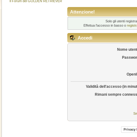
Il Forum del GOLDEN RETRIEVER
Attenzione!
Solo gli utenti regis
Effettua l'accesso in basso o
regist
Accedi
Nome utent
Passwor
OpenI
Validità dell'accesso (in minut
Rimani sempre conness
Sm
Privacy 