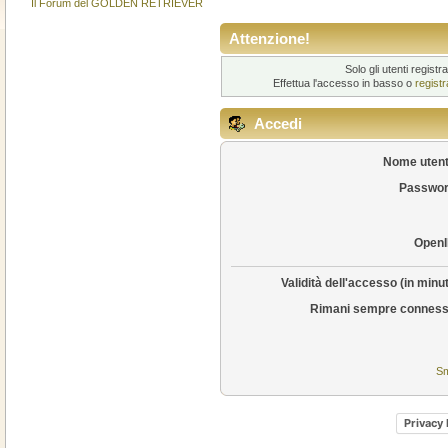
Il Forum del GOLDEN RETRIEVER
Attenzione!
Solo gli utenti regis
Effettua l'accesso in basso o
regist
Accedi
Nome utent
Passwor
OpenI
Validità dell'accesso (in minut
Rimani sempre conness
Sm
Privacy 