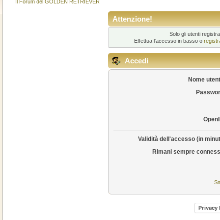
Il Forum del GOLDEN RETRIEVER
Attenzione!
Solo gli utenti regis
Effettua l'accesso in basso o
regist
Accedi
Nome utent
Passwor
OpenI
Validità dell'accesso (in minut
Rimani sempre conness
Sm
Privacy 