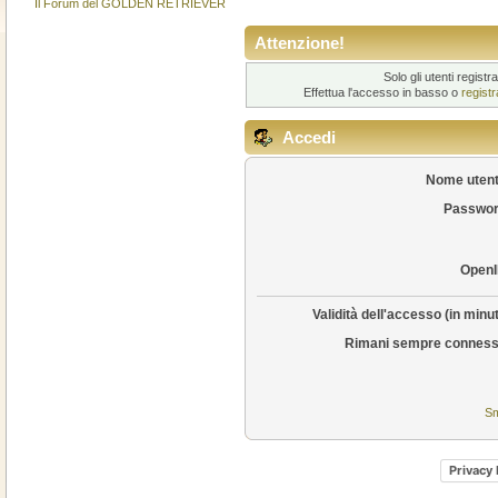
Il Forum del GOLDEN RETRIEVER
Attenzione!
Solo gli utenti regis
Effettua l'accesso in basso o
regist
Accedi
Nome utent
Passwor
OpenI
Validità dell'accesso (in minut
Rimani sempre conness
Sm
Privacy 