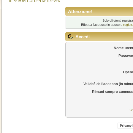
Il Forum del GOLDEN RETRIEVER
Attenzione!
Solo gli utenti regis
Effettua l'accesso in basso o
regist
Accedi
Nome utent
Passwor
OpenI
Validità dell'accesso (in minut
Rimani sempre conness
Sm
Privacy 