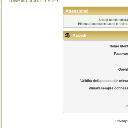
Il Forum del GOLDEN RETRIEVER
Attenzione!
Solo gli utenti regis
Effettua l'accesso in basso o
regist
Accedi
Nome utent
Passwor
OpenI
Validità dell'accesso (in minut
Rimani sempre conness
Sm
Privacy 