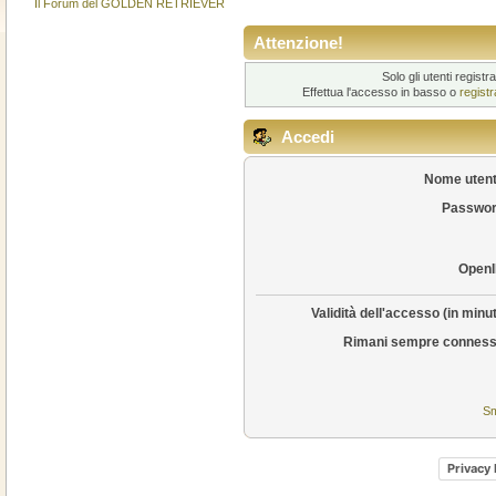
Il Forum del GOLDEN RETRIEVER
Attenzione!
Solo gli utenti regis
Effettua l'accesso in basso o
regist
Accedi
Nome utent
Passwor
OpenI
Validità dell'accesso (in minut
Rimani sempre conness
Sm
Privacy 