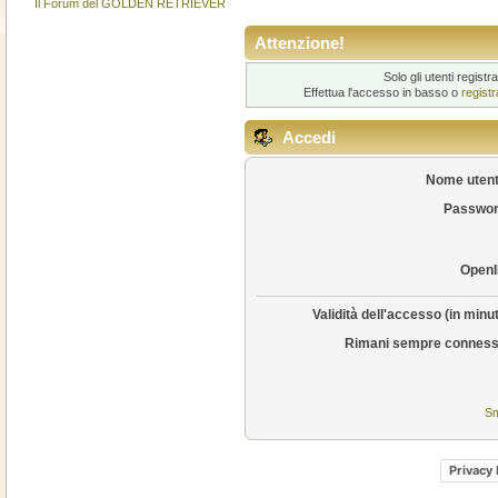
Il Forum del GOLDEN RETRIEVER
Attenzione!
Solo gli utenti regis
Effettua l'accesso in basso o
regist
Accedi
Nome utent
Passwor
OpenI
Validità dell'accesso (in minut
Rimani sempre conness
Sm
Privacy 