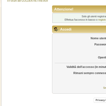
Il Forum del GOLDEN RETRIEVER
Attenzione!
Solo gli utenti regis
Effettua l'accesso in basso o
regist
Accedi
Nome utent
Passwor
OpenI
Validità dell'accesso (in minut
Rimani sempre conness
Sm
Privacy 