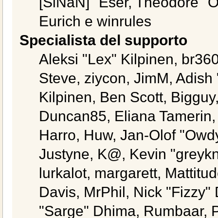
[SiNaN]" Eser, Theodore "Or
Eurich e winrules
Specialista del supporto
Aleksi "Lex" Kilpinen, br36
Steve, ziycon, JimM, Adish 
Kilpinen, Ben Scott, Biggu
Duncan85, Eliana Tamerin, 
Harro, Huw, Jan-Olof "Owdy
Justyne, K@, Kevin "greykni
lurkalot, margarett, Mattitu
Davis, MrPhil, Nick "Fizzy"
"Sarge" Dhima, Rumbaar, P