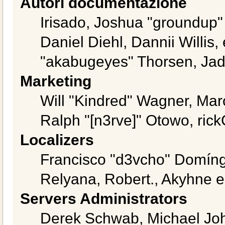
Autori documentazione
Irisado, Joshua "groundup"
Daniel Diehl, Dannii Willi
"akabugeyes" Thorsen, Jad
Marketing
Will "Kindred" Wagner, Mar
Ralph "[n3rve]" Otowo, rick
Localizers
Francisco "d3vcho" Domíng
Relyana, Robert., Akyhne 
Servers Administrators
Derek Schwab, Michael Joh