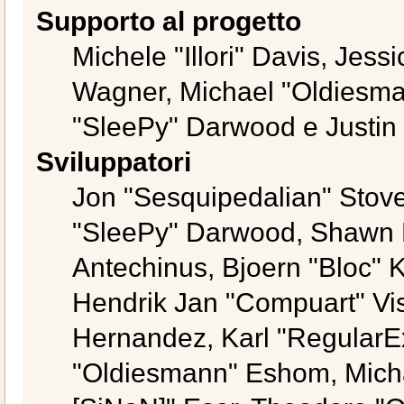
Supporto al progetto
Michele "Illori" Davis, Jess
Wagner, Michael "Oldiesm
"SleePy" Darwood e Justin
Sviluppatori
Jon "Sesquipedalian" Stove
"SleePy" Darwood, Shawn B
Antechinus, Bjoern "Bloc" 
Hendrik Jan "Compuart" Vi
Hernandez, Karl "RegularE
"Oldiesmann" Eshom, Michae