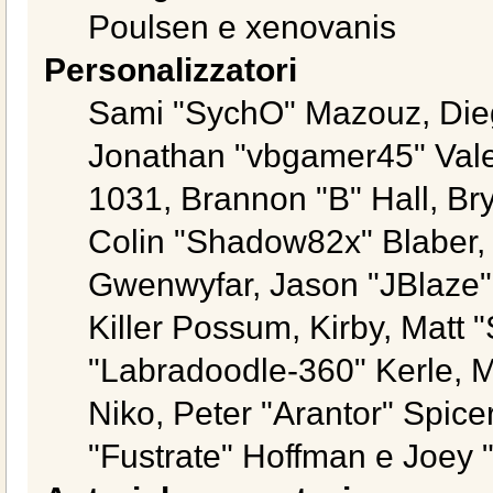
Poulsen e xenovanis
Personalizzatori
Sami "SychO" Mazouz, Die
Jonathan "vbgamer45" Val
1031, Brannon "B" Hall, Br
Colin "Shadow82x" Blaber, 
Gwenwyfar, Jason "JBlaze"
Killer Possum, Kirby, Mat
"Labradoodle-360" Kerle, M
Niko, Peter "Arantor" Spice
"Fustrate" Hoffman e Joey 