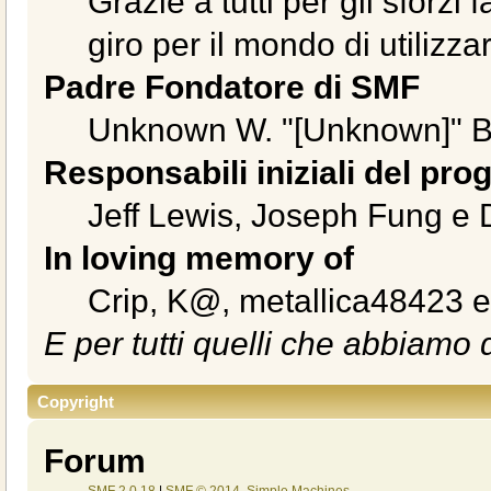
Grazie a tutti per gli sforzi
giro per il mondo di utilizz
Padre Fondatore di SMF
Unknown W. "[Unknown]" B
Responsabili iniziali del pro
Jeff Lewis, Joseph Fung e
In loving memory of
Crip, K@, metallica48423 
E per tutti quelli che abbiamo 
Copyright
Forum
SMF 2.0.18
|
SMF © 2014
,
Simple Machines