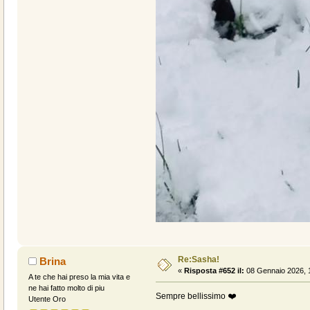
Re:Sasha!
Brina
«
Risposta #652 il:
08 Gennaio 2026, 
A te che hai preso la mia vita e
ne hai fatto molto di piu
Sempre bellissimo ❤️
Utente Oro