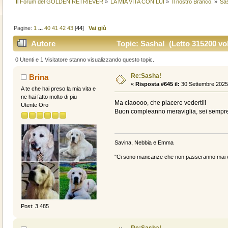
Il Forum del GOLDEN RETRIEVER
»
LA MIA VITA CON LUI
»
Il nostro Branco.
»
Sa
Pagine:
1
...
40
41
42
43
[
44
]
Vai giù
Autore
Topic: Sasha! (Letto 315200 vol
0 Utenti e 1 Visitatore stanno visualizzando questo topic.
Re:Sasha!
Brina
«
Risposta #645 il:
30 Settembre 2025,
A te che hai preso la mia vita e
ne hai fatto molto di piu
Ma ciaoooo, che piacere vederti!!
Utente Oro
Buon compleanno meraviglia, sei sempre
Savina, Nebbia e Emma
"Ci sono mancanze che non passeranno mai e 
Post: 3.485
Re:Sasha!