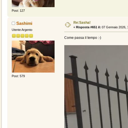
Post: 127
Re:Sasha!
Sashimi
«
Risposta #651 il:
07 Gennaio 2026, 
Utente Argento
Come passa il tempo :-)
Post: 579