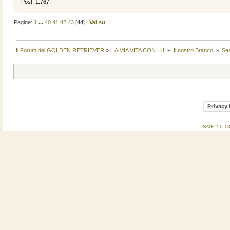
Post: 1.767
Pagine:
1
...
40
41
42
43
[
44
]
Vai su
Il Forum del GOLDEN RETRIEVER
»
LA MIA VITA CON LUI
»
Il nostro Branco.
»
Sa
Privacy 
SMF 2.0.1