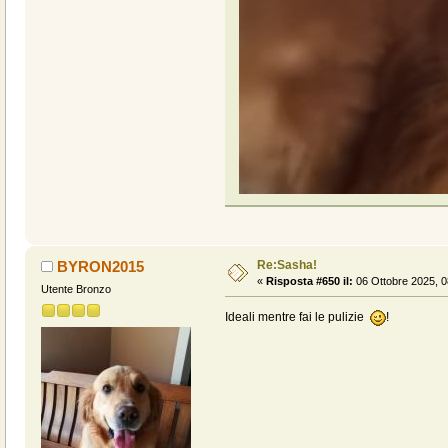
Re:Sasha!
BYRON2015
«
Risposta #650 il:
06 Ottobre 2025, 0
Utente Bronzo
Ideali mentre fai le pulizie
!