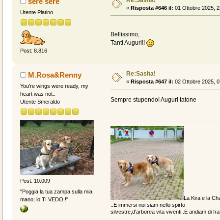
sere sere
«
Risposta #646 il:
01 Ottobre 2025, 2
Utente Platino
Bellissimo,
Tanti Auguri!!
Post: 8.816
Re:Sasha!
M.Rosa&Renny
«
Risposta #647 il:
02 Ottobre 2025, 0
You're wings were ready, my
heart was not..
Sempre stupendo! Auguri tatone
Utente Smeraldo
Post: 10.009
"Poggia la tua zampa sulla mia
La Kira e la Cha
mano; io TI VEDO !"
..E immersi noi siam nello spirto
silvestre,d'arborea vita viventi..E andiam di fratt